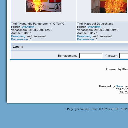
Titel: "Hurra, die Fahne brennt" O-Ton??
Titel: Hass auf Deutschland
Poster:
SysAdmin
Poster:
SysAdmin
Verfasst am: 18.08.2006 12:20
Verfasst am: 29.06.2006 00:50
Aufrufe: 23857
Aufrufe: 23177
Bewertung
:
nicht bewertet
Bewertung
:
nicht bewertet
Kommentare
: 0
Kommentare
: 0
Login
Benutzername:
Passwort:
Powered by Pho
Powered by
Orion
ba
CBACK Or
Alle Z
[ Page generation time: 0.1027s (PHP: 100%