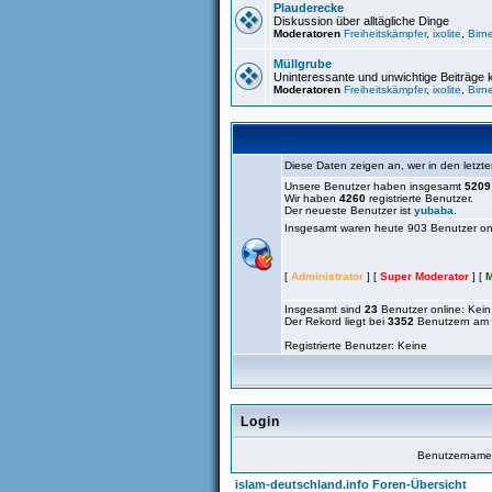
Plauderecke
Diskussion über alltägliche Dinge
Moderatoren
Freiheitskämpfer
,
ixolite
,
Birn
Müllgrube
Uninteressante und unwichtige Beiträge
Moderatoren
Freiheitskämpfer
,
ixolite
,
Birn
Diese Daten zeigen an, wer in den letzte
Unsere Benutzer haben insgesamt
5209
Wir haben
4260
registrierte Benutzer.
Der neueste Benutzer ist
yubaba
.
Insgesamt waren heute 903 Benutzer onlin
[
Administrator
] [
Super Moderator
] [
M
Insgesamt sind
23
Benutzer online: Kein 
Der Rekord liegt bei
3352
Benutzern am 
Registrierte Benutzer: Keine
Login
Benutzernam
islam-deutschland.info Foren-Übersicht