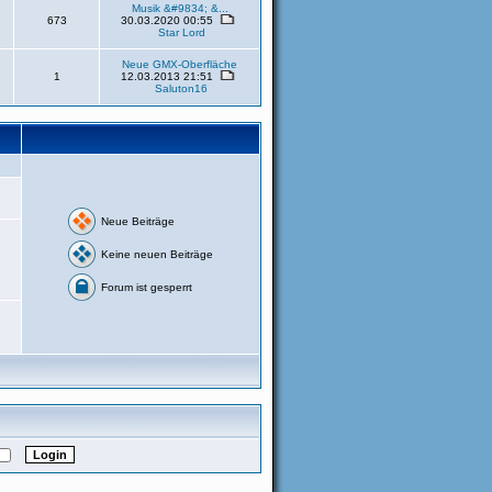
Musik &#9834; &...
673
30.03.2020 00:55
Star Lord
Neue GMX-Oberfläche
1
12.03.2013 21:51
Saluton16
Neue Beiträge
Keine neuen Beiträge
Forum ist gesperrt