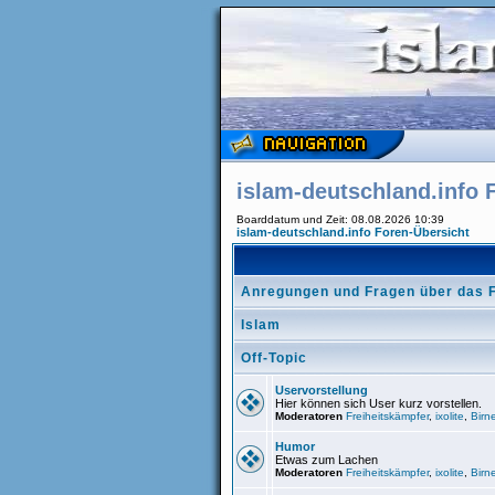
islam-deutschland.info 
Boarddatum und Zeit: 08.08.2026 10:39
islam-deutschland.info Foren-Übersicht
Anregungen und Fragen über das 
Islam
Off-Topic
Uservorstellung
Hier können sich User kurz vorstellen.
Moderatoren
Freiheitskämpfer
,
ixolite
,
Birn
Humor
Etwas zum Lachen
Moderatoren
Freiheitskämpfer
,
ixolite
,
Birn