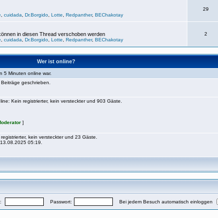
29
e
,
cuidada
,
Dr.Borgido
,
Lotte
,
Redpanther
,
BEChakotay
 können in diesen Thread verschoben werden
2
e
,
cuidada
,
Dr.Borgido
,
Lotte
,
Redpanther
,
BEChakotay
Wer ist online?
n 5 Minuten online war.
Beiträge geschrieben.
e: Kein registrierter, kein versteckter und 903 Gäste.
oderator
]
registrierter, kein versteckter und 23 Gäste.
13.08.2025 05:19.
e:
Passwort:
Bei jedem Besuch automatisch einloggen