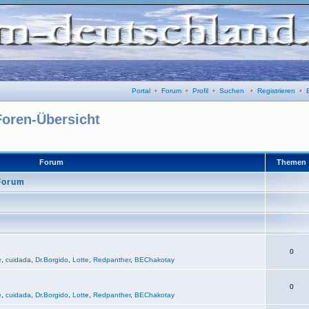
Portal
•
Forum
•
Profil
•
Suchen
•
Registrieren
•
Foren-Übersicht
Forum
Themen
Forum
0
e
,
cuidada
,
Dr.Borgido
,
Lotte
,
Redpanther
,
BEChakotay
0
e
,
cuidada
,
Dr.Borgido
,
Lotte
,
Redpanther
,
BEChakotay