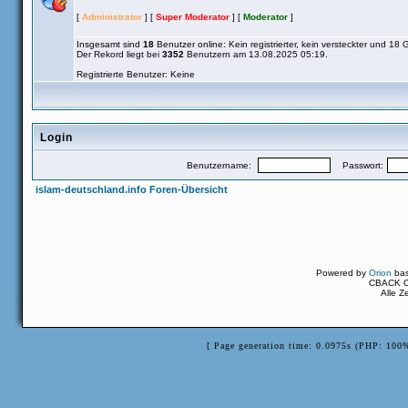
[
Administrator
] [
Super Moderator
] [
Moderator
]
Insgesamt sind
18
Benutzer online: Kein registrierter, kein versteckter und 18 
Der Rekord liegt bei
3352
Benutzern am 13.08.2025 05:19.
Registrierte Benutzer: Keine
Login
Benutzername:
Passwort:
islam-deutschland.info Foren-Übersicht
Powered by
Orion
ba
CBACK Or
Alle Z
[ Page generation time: 0.0975s (PHP: 100%