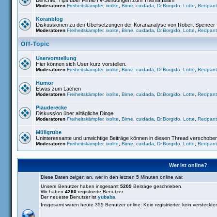
Berichte, Tips über Filme/TV-Sendungen zum Thema Islam
Moderatoren
Freiheitskämpfer
,
ixolite
,
Birne
,
cuidada
,
Dr.Borgido
,
Lotte
,
Redpant
Koranblog
Diskussionen zu den Übersetzungen der Korananalyse von Robert Spencer
Moderatoren
Freiheitskämpfer
,
ixolite
,
Birne
,
cuidada
,
Dr.Borgido
,
Lotte
,
Redpant
Off-Topic
Uservorstellung
Hier können sich User kurz vorstellen.
Moderatoren
Freiheitskämpfer
,
ixolite
,
Birne
,
cuidada
,
Dr.Borgido
,
Lotte
,
Redpant
Humor
Etwas zum Lachen
Moderatoren
Freiheitskämpfer
,
ixolite
,
Birne
,
cuidada
,
Dr.Borgido
,
Lotte
,
Redpant
Plauderecke
Diskussion über alltägliche Dinge
Moderatoren
Freiheitskämpfer
,
ixolite
,
Birne
,
cuidada
,
Dr.Borgido
,
Lotte
,
Redpant
Müllgrube
Uninteressante und unwichtige Beiträge können in diesen Thread verschobe
Moderatoren
Freiheitskämpfer
,
ixolite
,
Birne
,
cuidada
,
Dr.Borgido
,
Lotte
,
Redpant
Wer ist online?
Diese Daten zeigen an, wer in den letzten 5 Minuten online war.
Unsere Benutzer haben insgesamt
5209
Beiträge geschrieben.
Wir haben
4260
registrierte Benutzer.
Der neueste Benutzer ist
yubaba
.
Insgesamt waren heute 355 Benutzer online: Kein registrierter, kein versteckt