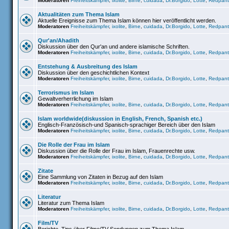
Moderatoren
Freiheitskämpfer
,
ixolite
,
Birne
,
cuidada
,
Dr.Borgido
,
Lotte
,
Redpant
Aktualitäten zum Thema Islam
Aktuelle Ereignisse zum Thema Islam können hier veröffentlicht werden.
Moderatoren
Freiheitskämpfer
,
ixolite
,
Birne
,
cuidada
,
Dr.Borgido
,
Lotte
,
Redpant
Qur'an/Ahadith
Diskussion über den Qur'an und andere islamische Schriften.
Moderatoren
Freiheitskämpfer
,
ixolite
,
Birne
,
cuidada
,
Dr.Borgido
,
Lotte
,
Redpant
Entstehung & Ausbreitung des Islam
Diskussion über den geschichtlichen Kontext
Moderatoren
Freiheitskämpfer
,
ixolite
,
Birne
,
cuidada
,
Dr.Borgido
,
Lotte
,
Redpant
Terrorismus im Islam
Gewaltverherrlichung im Islam
Moderatoren
Freiheitskämpfer
,
ixolite
,
Birne
,
cuidada
,
Dr.Borgido
,
Lotte
,
Redpant
Islam worldwide(diskussion in English, French, Spanish etc.)
Englisch-Französisch-und Spanisch-sprachiger Bereich über den Islam
Moderatoren
Freiheitskämpfer
,
ixolite
,
Birne
,
cuidada
,
Dr.Borgido
,
Lotte
,
Redpant
Die Rolle der Frau im Islam
Diskussion über die Rolle der Frau im Islam, Frauenrechte usw.
Moderatoren
Freiheitskämpfer
,
ixolite
,
Birne
,
cuidada
,
Dr.Borgido
,
Lotte
,
Redpant
Zitate
Eine Sammlung von Zitaten in Bezug auf den Islam
Moderatoren
Freiheitskämpfer
,
ixolite
,
Birne
,
cuidada
,
Dr.Borgido
,
Lotte
,
Redpant
Literatur
Literatur zum Thema Islam
Moderatoren
Freiheitskämpfer
,
ixolite
,
Birne
,
cuidada
,
Dr.Borgido
,
Lotte
,
Redpant
Film/TV