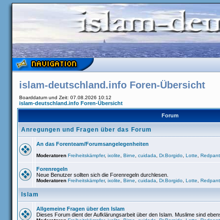
islam-deutschland.info Foren-Übersicht
Boarddatum und Zeit: 07.08.2026 10:12
islam-deutschland.info Foren-Übersicht
Forum
Anregungen und Fragen über das Forum
An das Forenteam/Forumsangelegenheiten
Moderatoren
Freiheitskämpfer
,
ixolite
,
Birne
,
cuidada
,
Dr.Borgido
,
Lotte
,
Redpant
Forenregeln
Neue Benutzer sollten sich die Forenregeln durchlesen.
Moderatoren
Freiheitskämpfer
,
ixolite
,
Birne
,
cuidada
,
Dr.Borgido
,
Lotte
,
Redpant
Islam
Allgemeine Fragen über den Islam
Dieses Forum dient der Aufklärungsarbeit über den Islam. Muslime sind ebe