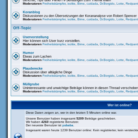
Berichte, Tips über Filme/TV-Sendungen zum Thema Islam
Moderatoren
Freiheitskämpfer
,
ixolite
,
Birne
,
cuidada
,
Dr.Borgido
,
Lotte
,
Redpant
Koranblog
Diskussionen zu den Übersetzungen der Korananalyse von Robert Spencer
Moderatoren
Freiheitskämpfer
,
ixolite
,
Birne
,
cuidada
,
Dr.Borgido
,
Lotte
,
Redpant
Off-Topic
Uservorstellung
Hier können sich User kurz vorstellen.
Moderatoren
Freiheitskämpfer
,
ixolite
,
Birne
,
cuidada
,
Dr.Borgido
,
Lotte
,
Redpant
Humor
Etwas zum Lachen
Moderatoren
Freiheitskämpfer
,
ixolite
,
Birne
,
cuidada
,
Dr.Borgido
,
Lotte
,
Redpant
Plauderecke
Diskussion über alltägliche Dinge
Moderatoren
Freiheitskämpfer
,
ixolite
,
Birne
,
cuidada
,
Dr.Borgido
,
Lotte
,
Redpant
Müllgrube
Uninteressante und unwichtige Beiträge können in diesen Thread verschobe
Moderatoren
Freiheitskämpfer
,
ixolite
,
Birne
,
cuidada
,
Dr.Borgido
,
Lotte
,
Redpant
Wer ist online?
Diese Daten zeigen an, wer in den letzten 5 Minuten online war.
Unsere Benutzer haben insgesamt
5209
Beiträge geschrieben.
Wir haben
4260
registrierte Benutzer.
Der neueste Benutzer ist
yubaba
.
Insgesamt waren heute 1239 Benutzer online: Kein registrierter, kein versteck