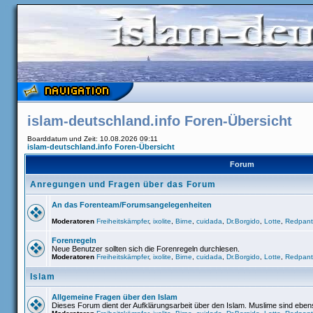
islam-deutschland.info Foren-Übersicht
Boarddatum und Zeit: 10.08.2026 09:11
islam-deutschland.info Foren-Übersicht
Forum
Anregungen und Fragen über das Forum
An das Forenteam/Forumsangelegenheiten
Moderatoren
Freiheitskämpfer
,
ixolite
,
Birne
,
cuidada
,
Dr.Borgido
,
Lotte
,
Redpant
Forenregeln
Neue Benutzer sollten sich die Forenregeln durchlesen.
Moderatoren
Freiheitskämpfer
,
ixolite
,
Birne
,
cuidada
,
Dr.Borgido
,
Lotte
,
Redpant
Islam
Allgemeine Fragen über den Islam
Dieses Forum dient der Aufklärungsarbeit über den Islam. Muslime sind ebe