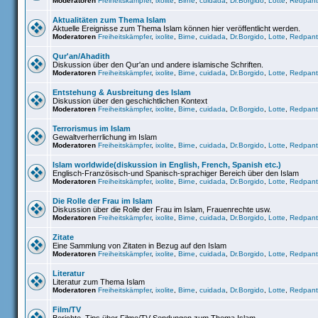
Moderatoren
Freiheitskämpfer
,
ixolite
,
Birne
,
cuidada
,
Dr.Borgido
,
Lotte
,
Redpant
Aktualitäten zum Thema Islam
Aktuelle Ereignisse zum Thema Islam können hier veröffentlicht werden.
Moderatoren
Freiheitskämpfer
,
ixolite
,
Birne
,
cuidada
,
Dr.Borgido
,
Lotte
,
Redpant
Qur'an/Ahadith
Diskussion über den Qur'an und andere islamische Schriften.
Moderatoren
Freiheitskämpfer
,
ixolite
,
Birne
,
cuidada
,
Dr.Borgido
,
Lotte
,
Redpant
Entstehung & Ausbreitung des Islam
Diskussion über den geschichtlichen Kontext
Moderatoren
Freiheitskämpfer
,
ixolite
,
Birne
,
cuidada
,
Dr.Borgido
,
Lotte
,
Redpant
Terrorismus im Islam
Gewaltverherrlichung im Islam
Moderatoren
Freiheitskämpfer
,
ixolite
,
Birne
,
cuidada
,
Dr.Borgido
,
Lotte
,
Redpant
Islam worldwide(diskussion in English, French, Spanish etc.)
Englisch-Französisch-und Spanisch-sprachiger Bereich über den Islam
Moderatoren
Freiheitskämpfer
,
ixolite
,
Birne
,
cuidada
,
Dr.Borgido
,
Lotte
,
Redpant
Die Rolle der Frau im Islam
Diskussion über die Rolle der Frau im Islam, Frauenrechte usw.
Moderatoren
Freiheitskämpfer
,
ixolite
,
Birne
,
cuidada
,
Dr.Borgido
,
Lotte
,
Redpant
Zitate
Eine Sammlung von Zitaten in Bezug auf den Islam
Moderatoren
Freiheitskämpfer
,
ixolite
,
Birne
,
cuidada
,
Dr.Borgido
,
Lotte
,
Redpant
Literatur
Literatur zum Thema Islam
Moderatoren
Freiheitskämpfer
,
ixolite
,
Birne
,
cuidada
,
Dr.Borgido
,
Lotte
,
Redpant
Film/TV