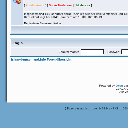
[
Administrator
] [
Super Moderator
] [
Moderator
]
Insgesamt sind
131
Benutzer online: Kein registrierter, kein versteckter und 1
Der Rekord liegt bei
3352
Benutzern am 13.08.2025 05:19.
Registrierte Benutzer: Keine
Login
Benutzername:
Passwort:
islam-deutschland.info Foren-Übersicht
Powered by
Orion
ba
CBACK Or
Alle Z
[ Page generation time: 0.0884s (PHP: 100%