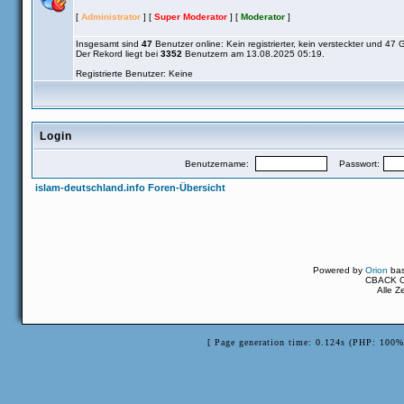
[
Administrator
] [
Super Moderator
] [
Moderator
]
Insgesamt sind
47
Benutzer online: Kein registrierter, kein versteckter und 47 
Der Rekord liegt bei
3352
Benutzern am 13.08.2025 05:19.
Registrierte Benutzer: Keine
Login
Benutzername:
Passwort:
islam-deutschland.info Foren-Übersicht
Powered by
Orion
ba
CBACK Or
Alle Z
[ Page generation time: 0.124s (PHP: 100%