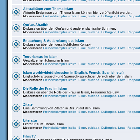
Moderatoren
Freiheitskämpfer
,
ixolite
,
Birne
,
cuidada
,
Dr.Borgido
,
Lotte
,
Redpant
Aktualitäten zum Thema Islam
Aktuelle Ereignisse zum Thema Islam können hier veröffentlicht werden.
Moderatoren
Freiheitskämpfer
,
ixolite
,
Birne
,
cuidada
,
Dr.Borgido
,
Lotte
,
Redpant
Qur'an/Ahadith
Diskussion über den Qur'an und andere islamische Schriften.
Moderatoren
Freiheitskämpfer
,
ixolite
,
Birne
,
cuidada
,
Dr.Borgido
,
Lotte
,
Redpant
Entstehung & Ausbreitung des Islam
Diskussion über den geschichtlichen Kontext
Moderatoren
Freiheitskämpfer
,
ixolite
,
Birne
,
cuidada
,
Dr.Borgido
,
Lotte
,
Redpant
Terrorismus im Islam
Gewaltverherrlichung im Islam
Moderatoren
Freiheitskämpfer
,
ixolite
,
Birne
,
cuidada
,
Dr.Borgido
,
Lotte
,
Redpant
Islam worldwide(diskussion in English, French, Spanish etc.)
Englisch-Französisch-und Spanisch-sprachiger Bereich über den Islam
Moderatoren
Freiheitskämpfer
,
ixolite
,
Birne
,
cuidada
,
Dr.Borgido
,
Lotte
,
Redpant
Die Rolle der Frau im Islam
Diskussion über die Rolle der Frau im Islam, Frauenrechte usw.
Moderatoren
Freiheitskämpfer
,
ixolite
,
Birne
,
cuidada
,
Dr.Borgido
,
Lotte
,
Redpant
Zitate
Eine Sammlung von Zitaten in Bezug auf den Islam
Moderatoren
Freiheitskämpfer
,
ixolite
,
Birne
,
cuidada
,
Dr.Borgido
,
Lotte
,
Redpant
Literatur
Literatur zum Thema Islam
Moderatoren
Freiheitskämpfer
,
ixolite
,
Birne
,
cuidada
,
Dr.Borgido
,
Lotte
,
Redpant
Film/TV