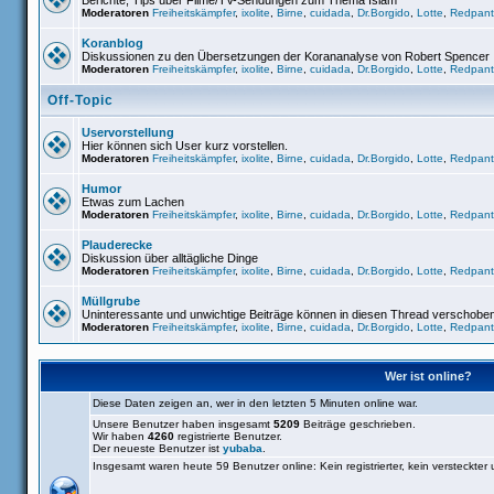
Berichte, Tips über Filme/TV-Sendungen zum Thema Islam
Moderatoren
Freiheitskämpfer
,
ixolite
,
Birne
,
cuidada
,
Dr.Borgido
,
Lotte
,
Redpant
Koranblog
Diskussionen zu den Übersetzungen der Korananalyse von Robert Spencer
Moderatoren
Freiheitskämpfer
,
ixolite
,
Birne
,
cuidada
,
Dr.Borgido
,
Lotte
,
Redpant
Off-Topic
Uservorstellung
Hier können sich User kurz vorstellen.
Moderatoren
Freiheitskämpfer
,
ixolite
,
Birne
,
cuidada
,
Dr.Borgido
,
Lotte
,
Redpant
Humor
Etwas zum Lachen
Moderatoren
Freiheitskämpfer
,
ixolite
,
Birne
,
cuidada
,
Dr.Borgido
,
Lotte
,
Redpant
Plauderecke
Diskussion über alltägliche Dinge
Moderatoren
Freiheitskämpfer
,
ixolite
,
Birne
,
cuidada
,
Dr.Borgido
,
Lotte
,
Redpant
Müllgrube
Uninteressante und unwichtige Beiträge können in diesen Thread verschobe
Moderatoren
Freiheitskämpfer
,
ixolite
,
Birne
,
cuidada
,
Dr.Borgido
,
Lotte
,
Redpant
Wer ist online?
Diese Daten zeigen an, wer in den letzten 5 Minuten online war.
Unsere Benutzer haben insgesamt
5209
Beiträge geschrieben.
Wir haben
4260
registrierte Benutzer.
Der neueste Benutzer ist
yubaba
.
Insgesamt waren heute 59 Benutzer online: Kein registrierter, kein versteckter