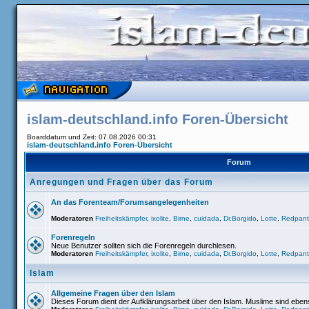
islam-deutschland.info Foren-Übersicht
Boarddatum und Zeit: 07.08.2026 00:31
islam-deutschland.info Foren-Übersicht
Forum
Anregungen und Fragen über das Forum
An das Forenteam/Forumsangelegenheiten
Moderatoren
Freiheitskämpfer
,
ixolite
,
Birne
,
cuidada
,
Dr.Borgido
,
Lotte
,
Redpant
Forenregeln
Neue Benutzer sollten sich die Forenregeln durchlesen.
Moderatoren
Freiheitskämpfer
,
ixolite
,
Birne
,
cuidada
,
Dr.Borgido
,
Lotte
,
Redpant
Islam
Allgemeine Fragen über den Islam
Dieses Forum dient der Aufklärungsarbeit über den Islam. Muslime sind ebe