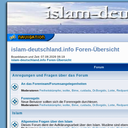
islam-deutschland.info Foren-Übersicht
Boarddatum und Zeit: 07.08.2026 06:19
islam-deutschland.info Foren-Übersicht
Forum
Anregungen und Fragen über das Forum
An das Forenteam/Forumsangelegenheiten
Moderatoren
Freiheitskämpfer
,
ixolite
,
Birne
,
cuidada
,
Dr.Borgido
,
Lotte
,
Redpant
Forenregeln
Neue Benutzer sollten sich die Forenregeln durchlesen.
Moderatoren
Freiheitskämpfer
,
ixolite
,
Birne
,
cuidada
,
Dr.Borgido
,
Lotte
,
Redpant
Islam
Allgemeine Fragen über den Islam
Dieses Forum dient der Aufklärungsarbeit über den Islam. Muslime sind ebe