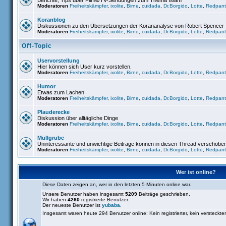
Berichte, Tips über Filme/TV-Sendungen zum Thema Islam
Moderatoren
Freiheitskämpfer
,
ixolite
,
Birne
,
cuidada
,
Dr.Borgido
,
Lotte
,
Redpant
Koranblog
Diskussionen zu den Übersetzungen der Korananalyse von Robert Spencer
Moderatoren
Freiheitskämpfer
,
ixolite
,
Birne
,
cuidada
,
Dr.Borgido
,
Lotte
,
Redpant
Off-Topic
Uservorstellung
Hier können sich User kurz vorstellen.
Moderatoren
Freiheitskämpfer
,
ixolite
,
Birne
,
cuidada
,
Dr.Borgido
,
Lotte
,
Redpant
Humor
Etwas zum Lachen
Moderatoren
Freiheitskämpfer
,
ixolite
,
Birne
,
cuidada
,
Dr.Borgido
,
Lotte
,
Redpant
Plauderecke
Diskussion über alltägliche Dinge
Moderatoren
Freiheitskämpfer
,
ixolite
,
Birne
,
cuidada
,
Dr.Borgido
,
Lotte
,
Redpant
Müllgrube
Uninteressante und unwichtige Beiträge können in diesen Thread verschobe
Moderatoren
Freiheitskämpfer
,
ixolite
,
Birne
,
cuidada
,
Dr.Borgido
,
Lotte
,
Redpant
Wer ist online?
Diese Daten zeigen an, wer in den letzten 5 Minuten online war.
Unsere Benutzer haben insgesamt
5209
Beiträge geschrieben.
Wir haben
4260
registrierte Benutzer.
Der neueste Benutzer ist
yubaba
.
Insgesamt waren heute 294 Benutzer online: Kein registrierter, kein versteckt