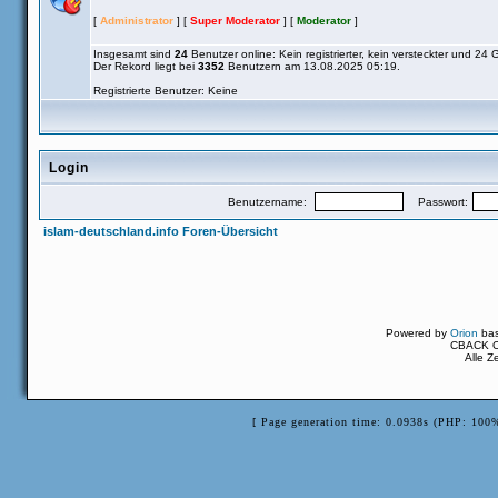
[
Administrator
] [
Super Moderator
] [
Moderator
]
Insgesamt sind
24
Benutzer online: Kein registrierter, kein versteckter und 24 
Der Rekord liegt bei
3352
Benutzern am 13.08.2025 05:19.
Registrierte Benutzer: Keine
Login
Benutzername:
Passwort:
islam-deutschland.info Foren-Übersicht
Powered by
Orion
ba
CBACK Or
Alle Z
[ Page generation time: 0.0938s (PHP: 100%