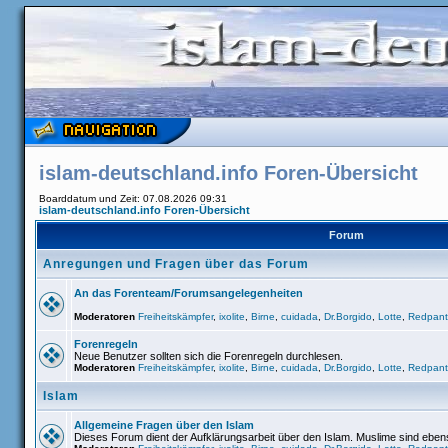
islam-deutschland.info Foren-Übersicht
Boarddatum und Zeit: 07.08.2026 09:31
islam-deutschland.info Foren-Übersicht
Forum
Anregungen und Fragen über das Forum
An das Forenteam/Forumsangelegenheiten
Moderatoren
Freiheitskämpfer
,
ixolite
,
Birne
,
cuidada
,
Dr.Borgido
,
Lotte
,
Redpant
Forenregeln
Neue Benutzer sollten sich die Forenregeln durchlesen.
Moderatoren
Freiheitskämpfer
,
ixolite
,
Birne
,
cuidada
,
Dr.Borgido
,
Lotte
,
Redpant
Islam
Allgemeine Fragen über den Islam
Dieses Forum dient der Aufklärungsarbeit über den Islam. Muslime sind ebe