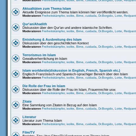
Moderatoren
Freiheitskämpfer
,
ixolite
,
Birne
,
cuidada
,
Dr.Borgido
,
Lotte
,
Redpant
Aktualitäten zum Thema Islam
Aktuelle Ereignisse zum Thema Islam können hier veröffentlicht werden.
Moderatoren
Freiheitskämpfer
,
ixolite
,
Birne
,
cuidada
,
Dr.Borgido
,
Lotte
,
Redpant
Qur'an/Ahadith
Diskussion über den Qur'an und andere islamische Schriften.
Moderatoren
Freiheitskämpfer
,
ixolite
,
Birne
,
cuidada
,
Dr.Borgido
,
Lotte
,
Redpant
Entstehung & Ausbreitung des Islam
Diskussion über den geschichtlichen Kontext
Moderatoren
Freiheitskämpfer
,
ixolite
,
Birne
,
cuidada
,
Dr.Borgido
,
Lotte
,
Redpant
Terrorismus im Islam
Gewaltverherrlichung im Islam
Moderatoren
Freiheitskämpfer
,
ixolite
,
Birne
,
cuidada
,
Dr.Borgido
,
Lotte
,
Redpant
Islam worldwide(diskussion in English, French, Spanish etc.)
Englisch-Französisch-und Spanisch-sprachiger Bereich über den Islam
Moderatoren
Freiheitskämpfer
,
ixolite
,
Birne
,
cuidada
,
Dr.Borgido
,
Lotte
,
Redpant
Die Rolle der Frau im Islam
Diskussion über die Rolle der Frau im Islam, Frauenrechte usw.
Moderatoren
Freiheitskämpfer
,
ixolite
,
Birne
,
cuidada
,
Dr.Borgido
,
Lotte
,
Redpant
Zitate
Eine Sammlung von Zitaten in Bezug auf den Islam
Moderatoren
Freiheitskämpfer
,
ixolite
,
Birne
,
cuidada
,
Dr.Borgido
,
Lotte
,
Redpant
Literatur
Literatur zum Thema Islam
Moderatoren
Freiheitskämpfer
,
ixolite
,
Birne
,
cuidada
,
Dr.Borgido
,
Lotte
,
Redpant
Film/TV