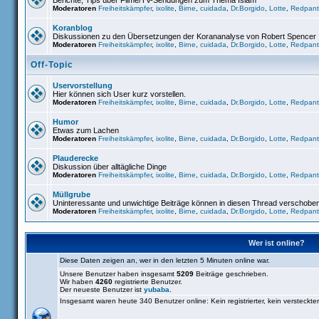
Berichte, Tips über Filme/TV-Sendungen zum Thema Islam
Moderatoren
Freiheitskämpfer
,
ixolite
,
Birne
,
cuidada
,
Dr.Borgido
,
Lotte
,
Redpant
Koranblog
Diskussionen zu den Übersetzungen der Korananalyse von Robert Spencer
Moderatoren
Freiheitskämpfer
,
ixolite
,
Birne
,
cuidada
,
Dr.Borgido
,
Lotte
,
Redpant
Off-Topic
Uservorstellung
Hier können sich User kurz vorstellen.
Moderatoren
Freiheitskämpfer
,
ixolite
,
Birne
,
cuidada
,
Dr.Borgido
,
Lotte
,
Redpant
Humor
Etwas zum Lachen
Moderatoren
Freiheitskämpfer
,
ixolite
,
Birne
,
cuidada
,
Dr.Borgido
,
Lotte
,
Redpant
Plauderecke
Diskussion über alltägliche Dinge
Moderatoren
Freiheitskämpfer
,
ixolite
,
Birne
,
cuidada
,
Dr.Borgido
,
Lotte
,
Redpant
Müllgrube
Uninteressante und unwichtige Beiträge können in diesen Thread verschobe
Moderatoren
Freiheitskämpfer
,
ixolite
,
Birne
,
cuidada
,
Dr.Borgido
,
Lotte
,
Redpant
Wer ist online?
Diese Daten zeigen an, wer in den letzten 5 Minuten online war.
Unsere Benutzer haben insgesamt
5209
Beiträge geschrieben.
Wir haben
4260
registrierte Benutzer.
Der neueste Benutzer ist
yubaba
.
Insgesamt waren heute 340 Benutzer online: Kein registrierter, kein versteckt