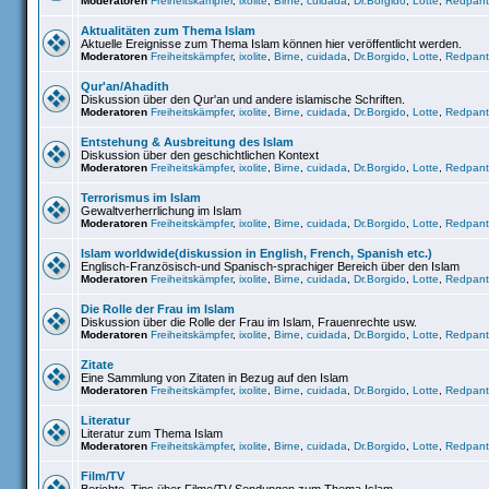
Moderatoren
Freiheitskämpfer
,
ixolite
,
Birne
,
cuidada
,
Dr.Borgido
,
Lotte
,
Redpant
Aktualitäten zum Thema Islam
Aktuelle Ereignisse zum Thema Islam können hier veröffentlicht werden.
Moderatoren
Freiheitskämpfer
,
ixolite
,
Birne
,
cuidada
,
Dr.Borgido
,
Lotte
,
Redpant
Qur'an/Ahadith
Diskussion über den Qur'an und andere islamische Schriften.
Moderatoren
Freiheitskämpfer
,
ixolite
,
Birne
,
cuidada
,
Dr.Borgido
,
Lotte
,
Redpant
Entstehung & Ausbreitung des Islam
Diskussion über den geschichtlichen Kontext
Moderatoren
Freiheitskämpfer
,
ixolite
,
Birne
,
cuidada
,
Dr.Borgido
,
Lotte
,
Redpant
Terrorismus im Islam
Gewaltverherrlichung im Islam
Moderatoren
Freiheitskämpfer
,
ixolite
,
Birne
,
cuidada
,
Dr.Borgido
,
Lotte
,
Redpant
Islam worldwide(diskussion in English, French, Spanish etc.)
Englisch-Französisch-und Spanisch-sprachiger Bereich über den Islam
Moderatoren
Freiheitskämpfer
,
ixolite
,
Birne
,
cuidada
,
Dr.Borgido
,
Lotte
,
Redpant
Die Rolle der Frau im Islam
Diskussion über die Rolle der Frau im Islam, Frauenrechte usw.
Moderatoren
Freiheitskämpfer
,
ixolite
,
Birne
,
cuidada
,
Dr.Borgido
,
Lotte
,
Redpant
Zitate
Eine Sammlung von Zitaten in Bezug auf den Islam
Moderatoren
Freiheitskämpfer
,
ixolite
,
Birne
,
cuidada
,
Dr.Borgido
,
Lotte
,
Redpant
Literatur
Literatur zum Thema Islam
Moderatoren
Freiheitskämpfer
,
ixolite
,
Birne
,
cuidada
,
Dr.Borgido
,
Lotte
,
Redpant
Film/TV