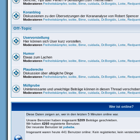
Berichte, Tips über Filme/TV-Sendungen zum Thema Islam
Moderatoren
Freiheitskämpfer
,
ixolite
,
Birne
,
cuidada
,
Dr.Borgido
,
Lotte
,
Redpant
Koranblog
Diskussionen zu den Übersetzungen der Korananalyse von Robert Spencer
Moderatoren
Freiheitskämpfer
,
ixolite
,
Birne
,
cuidada
,
Dr.Borgido
,
Lotte
,
Redpant
Off-Topic
Uservorstellung
Hier können sich User kurz vorstellen.
Moderatoren
Freiheitskämpfer
,
ixolite
,
Birne
,
cuidada
,
Dr.Borgido
,
Lotte
,
Redpant
Humor
Etwas zum Lachen
Moderatoren
Freiheitskämpfer
,
ixolite
,
Birne
,
cuidada
,
Dr.Borgido
,
Lotte
,
Redpant
Plauderecke
Diskussion über alltägliche Dinge
Moderatoren
Freiheitskämpfer
,
ixolite
,
Birne
,
cuidada
,
Dr.Borgido
,
Lotte
,
Redpant
Müllgrube
Uninteressante und unwichtige Beiträge können in diesen Thread verschobe
Moderatoren
Freiheitskämpfer
,
ixolite
,
Birne
,
cuidada
,
Dr.Borgido
,
Lotte
,
Redpant
Wer ist online?
Diese Daten zeigen an, wer in den letzten 5 Minuten online war.
Unsere Benutzer haben insgesamt
5209
Beiträge geschrieben.
Wir haben
4260
registrierte Benutzer.
Der neueste Benutzer ist
yubaba
.
Insgesamt waren heute 441 Benutzer online: Kein registrierter, kein versteckt