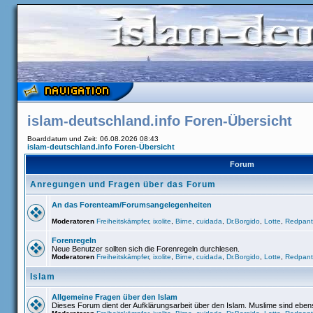
islam-deutschland.info Foren-Übersicht
Boarddatum und Zeit: 06.08.2026 08:43
islam-deutschland.info Foren-Übersicht
Forum
Anregungen und Fragen über das Forum
An das Forenteam/Forumsangelegenheiten
Moderatoren
Freiheitskämpfer
,
ixolite
,
Birne
,
cuidada
,
Dr.Borgido
,
Lotte
,
Redpant
Forenregeln
Neue Benutzer sollten sich die Forenregeln durchlesen.
Moderatoren
Freiheitskämpfer
,
ixolite
,
Birne
,
cuidada
,
Dr.Borgido
,
Lotte
,
Redpant
Islam
Allgemeine Fragen über den Islam
Dieses Forum dient der Aufklärungsarbeit über den Islam. Muslime sind ebe