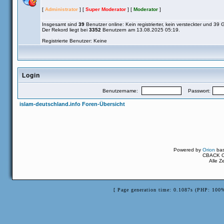
[
Administrator
] [
Super Moderator
] [
Moderator
]
Insgesamt sind
39
Benutzer online: Kein registrierter, kein versteckter und 39 
Der Rekord liegt bei
3352
Benutzern am 13.08.2025 05:19.
Registrierte Benutzer: Keine
Login
Benutzername:
Passwort:
islam-deutschland.info Foren-Übersicht
Powered by
Orion
ba
CBACK Or
Alle Z
[ Page generation time: 0.1087s (PHP: 100%