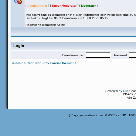
[
Administrator
] [
Super Moderator
] [
Moderator
]
Insgesamt sind
49
Benutzer online: Kein registrierter, kein versteckter und 49 
Der Rekord liegt bei
3352
Benutzern am 13.08.2025 05:19.
Registrierte Benutzer: Keine
Login
Benutzername:
Passwort:
islam-deutschland.info Foren-Übersicht
Powered by
Orion
ba
CBACK Or
Alle Z
[ Page generation time: 0.0975s (PHP: 100%