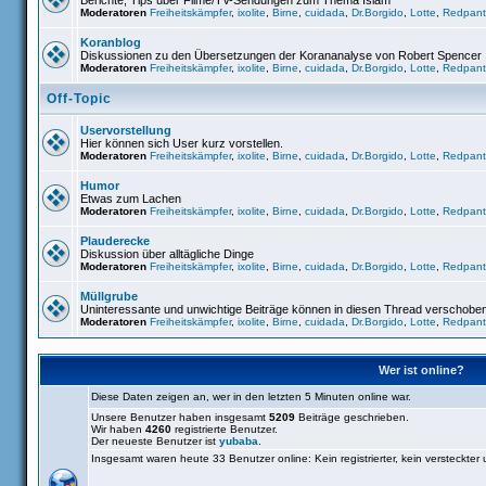
Berichte, Tips über Filme/TV-Sendungen zum Thema Islam
Moderatoren
Freiheitskämpfer
,
ixolite
,
Birne
,
cuidada
,
Dr.Borgido
,
Lotte
,
Redpant
Koranblog
Diskussionen zu den Übersetzungen der Korananalyse von Robert Spencer
Moderatoren
Freiheitskämpfer
,
ixolite
,
Birne
,
cuidada
,
Dr.Borgido
,
Lotte
,
Redpant
Off-Topic
Uservorstellung
Hier können sich User kurz vorstellen.
Moderatoren
Freiheitskämpfer
,
ixolite
,
Birne
,
cuidada
,
Dr.Borgido
,
Lotte
,
Redpant
Humor
Etwas zum Lachen
Moderatoren
Freiheitskämpfer
,
ixolite
,
Birne
,
cuidada
,
Dr.Borgido
,
Lotte
,
Redpant
Plauderecke
Diskussion über alltägliche Dinge
Moderatoren
Freiheitskämpfer
,
ixolite
,
Birne
,
cuidada
,
Dr.Borgido
,
Lotte
,
Redpant
Müllgrube
Uninteressante und unwichtige Beiträge können in diesen Thread verschobe
Moderatoren
Freiheitskämpfer
,
ixolite
,
Birne
,
cuidada
,
Dr.Borgido
,
Lotte
,
Redpant
Wer ist online?
Diese Daten zeigen an, wer in den letzten 5 Minuten online war.
Unsere Benutzer haben insgesamt
5209
Beiträge geschrieben.
Wir haben
4260
registrierte Benutzer.
Der neueste Benutzer ist
yubaba
.
Insgesamt waren heute 33 Benutzer online: Kein registrierter, kein versteckter