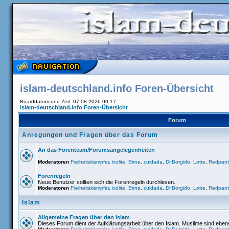
islam-deutschland.info Foren-Übersicht
Boarddatum und Zeit: 07.08.2026 00:17
islam-deutschland.info Foren-Übersicht
Forum
Anregungen und Fragen über das Forum
An das Forenteam/Forumsangelegenheiten
Moderatoren
Freiheitskämpfer
,
ixolite
,
Birne
,
cuidada
,
Dr.Borgido
,
Lotte
,
Redpant
Forenregeln
Neue Benutzer sollten sich die Forenregeln durchlesen.
Moderatoren
Freiheitskämpfer
,
ixolite
,
Birne
,
cuidada
,
Dr.Borgido
,
Lotte
,
Redpant
Islam
Allgemeine Fragen über den Islam
Dieses Forum dient der Aufklärungsarbeit über den Islam. Muslime sind ebe