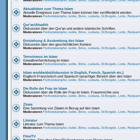
Moderatoren
Freiheitskämpfer
,
ixolite
,
Birne
,
cuidada
,
Dr.Borgido
,
Lotte
,
Redpant
Aktualitäten zum Thema Islam
Aktuelle Ereignisse zum Thema Islam können hier veröffentlicht werden.
Moderatoren
Freiheitskämpfer
,
ixolite
,
Birne
,
cuidada
,
Dr.Borgido
,
Lotte
,
Redpant
Qur'an/Ahadith
Diskussion über den Qur'an und andere islamische Schriften.
Moderatoren
Freiheitskämpfer
,
ixolite
,
Birne
,
cuidada
,
Dr.Borgido
,
Lotte
,
Redpant
Entstehung & Ausbreitung des Islam
Diskussion über den geschichtlichen Kontext
Moderatoren
Freiheitskämpfer
,
ixolite
,
Birne
,
cuidada
,
Dr.Borgido
,
Lotte
,
Redpant
Terrorismus im Islam
Gewaltverherrlichung im Islam
Moderatoren
Freiheitskämpfer
,
ixolite
,
Birne
,
cuidada
,
Dr.Borgido
,
Lotte
,
Redpant
Islam worldwide(diskussion in English, French, Spanish etc.)
Englisch-Französisch-und Spanisch-sprachiger Bereich über den Islam
Moderatoren
Freiheitskämpfer
,
ixolite
,
Birne
,
cuidada
,
Dr.Borgido
,
Lotte
,
Redpant
Die Rolle der Frau im Islam
Diskussion über die Rolle der Frau im Islam, Frauenrechte usw.
Moderatoren
Freiheitskämpfer
,
ixolite
,
Birne
,
cuidada
,
Dr.Borgido
,
Lotte
,
Redpant
Zitate
Eine Sammlung von Zitaten in Bezug auf den Islam
Moderatoren
Freiheitskämpfer
,
ixolite
,
Birne
,
cuidada
,
Dr.Borgido
,
Lotte
,
Redpant
Literatur
Literatur zum Thema Islam
Moderatoren
Freiheitskämpfer
,
ixolite
,
Birne
,
cuidada
,
Dr.Borgido
,
Lotte
,
Redpant
Film/TV