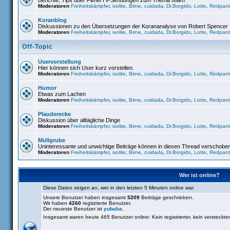
Berichte, Tips über Filme/TV-Sendungen zum Thema Islam
Moderatoren
Freiheitskämpfer
,
ixolite
,
Birne
,
cuidada
,
Dr.Borgido
,
Lotte
,
Redpant
Koranblog
Diskussionen zu den Übersetzungen der Korananalyse von Robert Spencer
Moderatoren
Freiheitskämpfer
,
ixolite
,
Birne
,
cuidada
,
Dr.Borgido
,
Lotte
,
Redpant
Off-Topic
Uservorstellung
Hier können sich User kurz vorstellen.
Moderatoren
Freiheitskämpfer
,
ixolite
,
Birne
,
cuidada
,
Dr.Borgido
,
Lotte
,
Redpant
Humor
Etwas zum Lachen
Moderatoren
Freiheitskämpfer
,
ixolite
,
Birne
,
cuidada
,
Dr.Borgido
,
Lotte
,
Redpant
Plauderecke
Diskussion über alltägliche Dinge
Moderatoren
Freiheitskämpfer
,
ixolite
,
Birne
,
cuidada
,
Dr.Borgido
,
Lotte
,
Redpant
Müllgrube
Uninteressante und unwichtige Beiträge können in diesen Thread verschobe
Moderatoren
Freiheitskämpfer
,
ixolite
,
Birne
,
cuidada
,
Dr.Borgido
,
Lotte
,
Redpant
Wer ist online?
Diese Daten zeigen an, wer in den letzten 5 Minuten online war.
Unsere Benutzer haben insgesamt
5209
Beiträge geschrieben.
Wir haben
4260
registrierte Benutzer.
Der neueste Benutzer ist
yubaba
.
Insgesamt waren heute 465 Benutzer online: Kein registrierter, kein versteckt