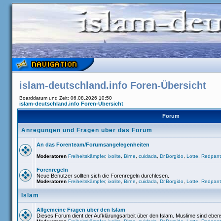
islam-deutschland.info Foren-Übersicht
Boarddatum und Zeit: 06.08.2026 10:50
islam-deutschland.info Foren-Übersicht
Forum
Anregungen und Fragen über das Forum
An das Forenteam/Forumsangelegenheiten
Moderatoren
Freiheitskämpfer
,
ixolite
,
Birne
,
cuidada
,
Dr.Borgido
,
Lotte
,
Redpant
Forenregeln
Neue Benutzer sollten sich die Forenregeln durchlesen.
Moderatoren
Freiheitskämpfer
,
ixolite
,
Birne
,
cuidada
,
Dr.Borgido
,
Lotte
,
Redpant
Islam
Allgemeine Fragen über den Islam
Dieses Forum dient der Aufklärungsarbeit über den Islam. Muslime sind ebe