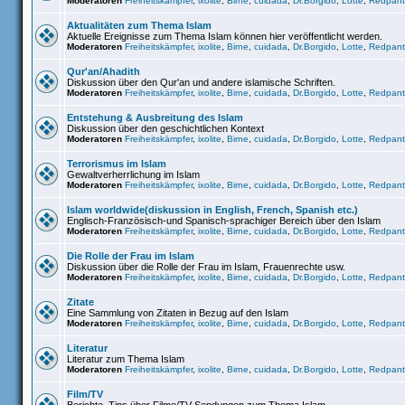
Moderatoren
Freiheitskämpfer
,
ixolite
,
Birne
,
cuidada
,
Dr.Borgido
,
Lotte
,
Redpant
Aktualitäten zum Thema Islam
Aktuelle Ereignisse zum Thema Islam können hier veröffentlicht werden.
Moderatoren
Freiheitskämpfer
,
ixolite
,
Birne
,
cuidada
,
Dr.Borgido
,
Lotte
,
Redpant
Qur'an/Ahadith
Diskussion über den Qur'an und andere islamische Schriften.
Moderatoren
Freiheitskämpfer
,
ixolite
,
Birne
,
cuidada
,
Dr.Borgido
,
Lotte
,
Redpant
Entstehung & Ausbreitung des Islam
Diskussion über den geschichtlichen Kontext
Moderatoren
Freiheitskämpfer
,
ixolite
,
Birne
,
cuidada
,
Dr.Borgido
,
Lotte
,
Redpant
Terrorismus im Islam
Gewaltverherrlichung im Islam
Moderatoren
Freiheitskämpfer
,
ixolite
,
Birne
,
cuidada
,
Dr.Borgido
,
Lotte
,
Redpant
Islam worldwide(diskussion in English, French, Spanish etc.)
Englisch-Französisch-und Spanisch-sprachiger Bereich über den Islam
Moderatoren
Freiheitskämpfer
,
ixolite
,
Birne
,
cuidada
,
Dr.Borgido
,
Lotte
,
Redpant
Die Rolle der Frau im Islam
Diskussion über die Rolle der Frau im Islam, Frauenrechte usw.
Moderatoren
Freiheitskämpfer
,
ixolite
,
Birne
,
cuidada
,
Dr.Borgido
,
Lotte
,
Redpant
Zitate
Eine Sammlung von Zitaten in Bezug auf den Islam
Moderatoren
Freiheitskämpfer
,
ixolite
,
Birne
,
cuidada
,
Dr.Borgido
,
Lotte
,
Redpant
Literatur
Literatur zum Thema Islam
Moderatoren
Freiheitskämpfer
,
ixolite
,
Birne
,
cuidada
,
Dr.Borgido
,
Lotte
,
Redpant
Film/TV