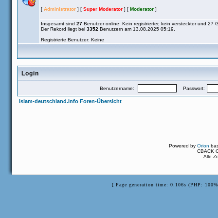
[
Administrator
] [
Super Moderator
] [
Moderator
]
Insgesamt sind
27
Benutzer online: Kein registrierter, kein versteckter und 27 
Der Rekord liegt bei
3352
Benutzern am 13.08.2025 05:19.
Registrierte Benutzer: Keine
Login
Benutzername:
Passwort:
islam-deutschland.info Foren-Übersicht
Powered by
Orion
ba
CBACK Or
Alle Z
[ Page generation time: 0.106s (PHP: 100%