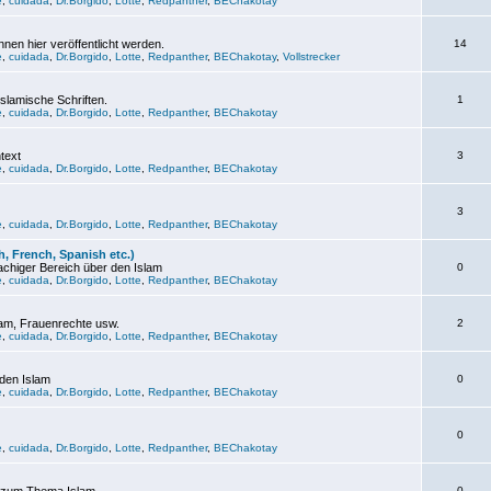
e
,
cuidada
,
Dr.Borgido
,
Lotte
,
Redpanther
,
BEChakotay
nen hier veröffentlicht werden.
14
e
,
cuidada
,
Dr.Borgido
,
Lotte
,
Redpanther
,
BEChakotay
,
Vollstrecker
slamische Schriften.
1
e
,
cuidada
,
Dr.Borgido
,
Lotte
,
Redpanther
,
BEChakotay
text
3
e
,
cuidada
,
Dr.Borgido
,
Lotte
,
Redpanther
,
BEChakotay
3
e
,
cuidada
,
Dr.Borgido
,
Lotte
,
Redpanther
,
BEChakotay
, French, Spanish etc.)
chiger Bereich über den Islam
0
e
,
cuidada
,
Dr.Borgido
,
Lotte
,
Redpanther
,
BEChakotay
lam, Frauenrechte usw.
2
e
,
cuidada
,
Dr.Borgido
,
Lotte
,
Redpanther
,
BEChakotay
 den Islam
0
e
,
cuidada
,
Dr.Borgido
,
Lotte
,
Redpanther
,
BEChakotay
0
e
,
cuidada
,
Dr.Borgido
,
Lotte
,
Redpanther
,
BEChakotay
0