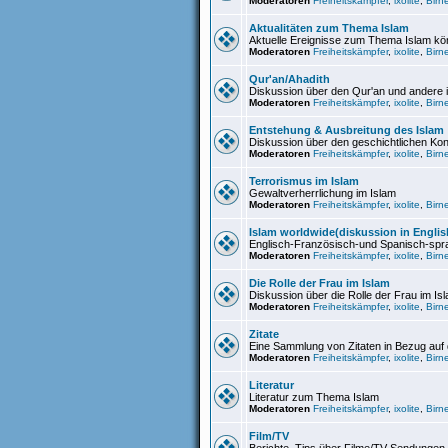
Moderatoren
Freiheitskämpfer
,
ixolite
,
Birn
Aktualitäten zum Thema Islam
Aktuelle Ereignisse zum Thema Islam kön
Moderatoren
Freiheitskämpfer
,
ixolite
,
Birn
Qur'an/Ahadith
Diskussion über den Qur'an und andere i
Moderatoren
Freiheitskämpfer
,
ixolite
,
Birn
Entstehung & Ausbreitung des Islam
Diskussion über den geschichtlichen Kon
Moderatoren
Freiheitskämpfer
,
ixolite
,
Birn
Terrorismus im Islam
Gewaltverherrlichung im Islam
Moderatoren
Freiheitskämpfer
,
ixolite
,
Birn
Islam worldwide(diskussion in English
Englisch-Französisch-und Spanisch-spra
Moderatoren
Freiheitskämpfer
,
ixolite
,
Birn
Die Rolle der Frau im Islam
Diskussion über die Rolle der Frau im Is
Moderatoren
Freiheitskämpfer
,
ixolite
,
Birn
Zitate
Eine Sammlung von Zitaten in Bezug auf
Moderatoren
Freiheitskämpfer
,
ixolite
,
Birn
Literatur
Literatur zum Thema Islam
Moderatoren
Freiheitskämpfer
,
ixolite
,
Birn
Film/TV