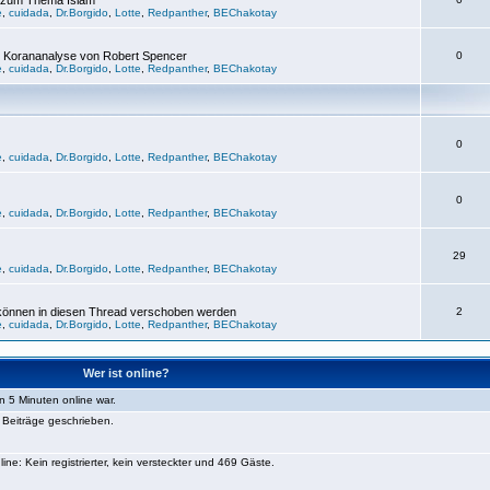
n zum Thema Islam
e
,
cuidada
,
Dr.Borgido
,
Lotte
,
Redpanther
,
BEChakotay
 Korananalyse von Robert Spencer
0
e
,
cuidada
,
Dr.Borgido
,
Lotte
,
Redpanther
,
BEChakotay
0
e
,
cuidada
,
Dr.Borgido
,
Lotte
,
Redpanther
,
BEChakotay
0
e
,
cuidada
,
Dr.Borgido
,
Lotte
,
Redpanther
,
BEChakotay
29
e
,
cuidada
,
Dr.Borgido
,
Lotte
,
Redpanther
,
BEChakotay
 können in diesen Thread verschoben werden
2
e
,
cuidada
,
Dr.Borgido
,
Lotte
,
Redpanther
,
BEChakotay
Wer ist online?
n 5 Minuten online war.
Beiträge geschrieben.
e: Kein registrierter, kein versteckter und 469 Gäste.