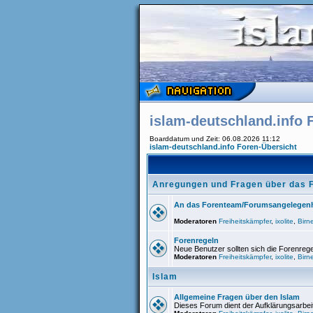
islam-deutschland.info 
Boarddatum und Zeit: 06.08.2026 11:12
islam-deutschland.info Foren-Übersicht
Anregungen und Fragen über das 
An das Forenteam/Forumsangelegenh
Moderatoren
Freiheitskämpfer
,
ixolite
,
Birn
Forenregeln
Neue Benutzer sollten sich die Forenreg
Moderatoren
Freiheitskämpfer
,
ixolite
,
Birn
Islam
Allgemeine Fragen über den Islam
Dieses Forum dient der Aufklärungsarbei