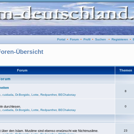
Portal
•
Forum
•
Profil
•
Suchen
•
Registrieren
•
Foren-Übersicht
Forum
Themen
Forum
eiten
8
e
,
cuidada
,
Dr.Borgido
,
Lotte
,
Redpanther
,
BEChakotay
eln durchlesen.
0
e
,
cuidada
,
Dr.Borgido
,
Lotte
,
Redpanther
,
BEChakotay
t über den Islam. Muslime sind ebenso erwünscht wie Nichtmuslime.
23