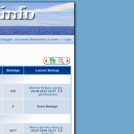
Einloggen, um private Nachrichten zu lesen
•
Login
Beiträge
Letzter Beitrag
Welcher Religion gehört ...
925
24.09.2012 22:07
gfb34istanbul
0
Keine Beiträge
Meet a girl who wants to...
2677
25.07.2026 19:17
Falke3D