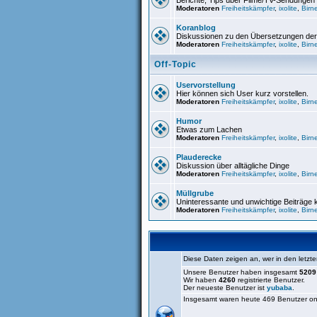
Berichte, Tips über Filme/TV-Sendunge
Moderatoren
Freiheitskämpfer
,
ixolite
,
Birn
Koranblog
Diskussionen zu den Übersetzungen der
Moderatoren
Freiheitskämpfer
,
ixolite
,
Birn
Off-Topic
Uservorstellung
Hier können sich User kurz vorstellen.
Moderatoren
Freiheitskämpfer
,
ixolite
,
Birn
Humor
Etwas zum Lachen
Moderatoren
Freiheitskämpfer
,
ixolite
,
Birn
Plauderecke
Diskussion über alltägliche Dinge
Moderatoren
Freiheitskämpfer
,
ixolite
,
Birn
Müllgrube
Uninteressante und unwichtige Beiträge
Moderatoren
Freiheitskämpfer
,
ixolite
,
Birn
Diese Daten zeigen an, wer in den letzte
Unsere Benutzer haben insgesamt
5209
Wir haben
4260
registrierte Benutzer.
Der neueste Benutzer ist
yubaba
.
Insgesamt waren heute 469 Benutzer onlin