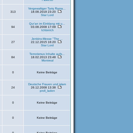
Vergewaltiger Tariq Rama...
313
18.08.2019 23:20
Star Lord
Qur'an im Einklang mit u...
94
03.08.2008 17:09
IchbinIch
Jenkins-Messe "The ...
27
22.12.2015 16:20
Star Lord
Terrorismus Inhalte aufs...
84
18.02.2013 23:48
Montreal
0
Keine Beiträge
Deutsche Frauen und islam
24
26.12.2008 13:38
proll_laden
0
Keine Beiträge
0
Keine Beiträge
0
Keine Beiträge