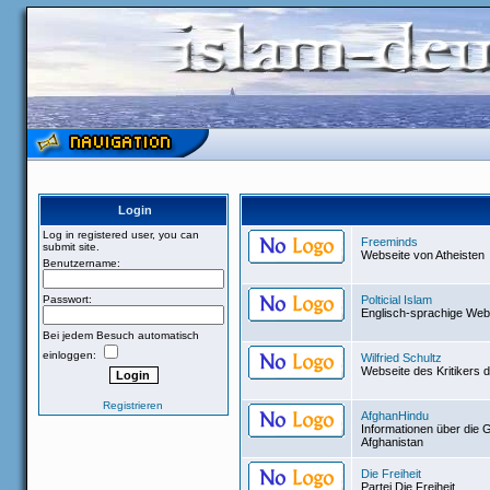
Login
Log in registered user, you can
Freeminds
submit site.
Webseite von Atheisten
Benutzername:
Passwort:
Polticial Islam
Englisch-sprachige Webs
Bei jedem Besuch automatisch
einloggen:
Wilfried Schultz
Webseite des Kritikers 
Registrieren
AfghanHindu
Informationen über die 
Afghanistan
Die Freiheit
Partei Die Freiheit