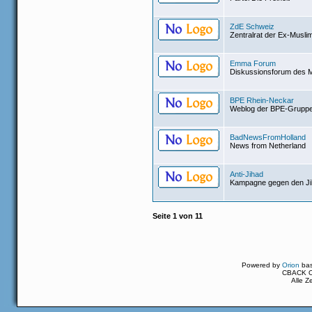
ZdE Schweiz
Zentralrat der Ex-Musli
Emma Forum
Diskussionsforum des
BPE Rhein-Neckar
Weblog der BPE-Grupp
BadNewsFromHolland
News from Netherland
Anti-Jihad
Kampagne gegen den J
Seite
1
von
11
Powered by
Orion
ba
CBACK Or
Alle Z