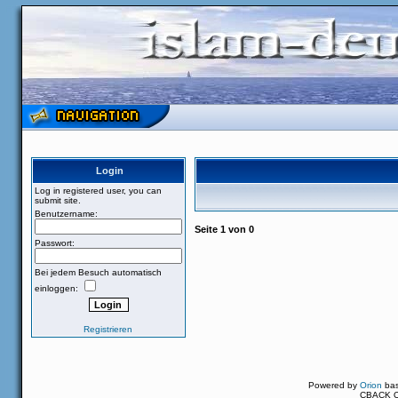
Login
Log in registered user, you can
submit site.
Benutzername:
Seite
1
von
0
Passwort:
Bei jedem Besuch automatisch
einloggen:
Registrieren
Powered by
Orion
ba
CBACK Or