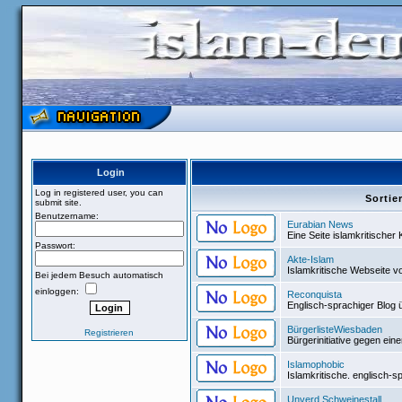
Login
Log in registered user, you can
Sorti
submit site.
Benutzername:
Eurabian News
Eine Seite islamkritischer
Passwort:
Akte-Islam
Islamkritische Webseite v
Bei jedem Besuch automatisch
einloggen:
Reconquista
Englisch-sprachiger Blog 
BürgerlisteWiesbaden
Registrieren
Bürgerinitiative gegen e
Islamophobic
Islamkritische. englisch-s
Unverd.Schweinestall