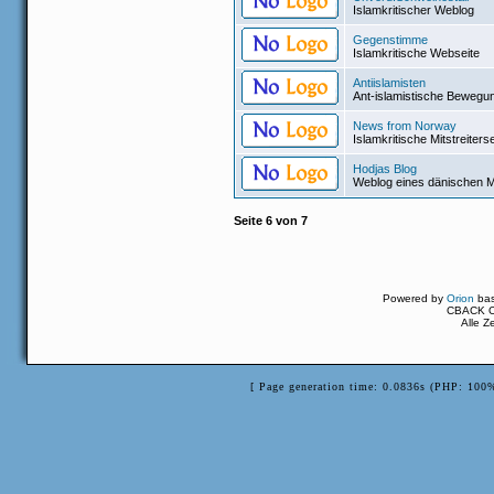
Islamkritischer Weblog
Gegenstimme
Islamkritische Webseite
Antiislamisten
Ant-islamistische Bewegu
News from Norway
Islamkritische Mitstreiter
Hodjas Blog
Weblog eines dänischen Mi
Seite
6
von
7
Powered by
Orion
ba
CBACK Or
Alle Z
[ Page generation time: 0.0836s (PHP: 100%