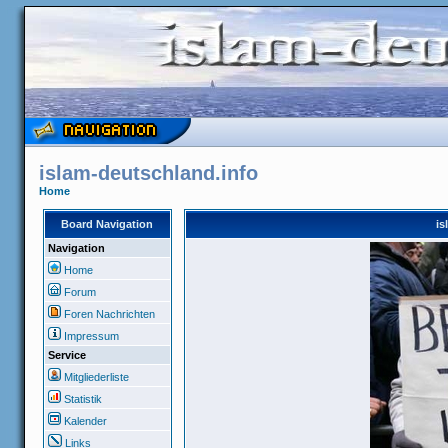
islam-deutschland.info
Home
Board Navigation
is
Navigation
Home
Forum
Foren Nachrichten
Impressum
Service
Mitgliederliste
Statistik
Kalender
Links