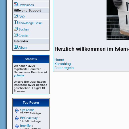
Downloads
Hilfe und Support
FAQ
Knowledge Base
Suchen
Credits
Interaktiv
Album
Herzlich willkommen im Isla
Statistik
Home
Koranblog
Wir haben
4260
Forenregeln
registrierte Benutzer.
Der neueste Benutzer ist
yubaba
.
Unsere Benutzer haben
insgesamt
5209
Beiträge
geschrieben. Es gibt
91
Themen.
Top Poster
SysAdmin
::
23677 Beiträge
BEChakotay
::
14559 Beiträge
free-life
::
13263 Beiträge