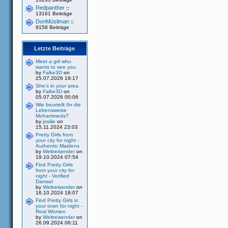
Redpanther
::
13161 Beiträge
DonMüsliman
::
9158 Beiträge
Letzte Beiträge
Meet a girl who
wants to see you
by
Falke3D
on
25.07.2026 19:17
She's in your area
by
Falke3D
on
05.07.2026 00:06
Wie beurteilt Ihr die
Lebensweise
Mohammeds?
by
josilie
on
15.11.2024 23:03
Pretty Girls from
your city for night -
Authentic Maidens
by
Weltreisender
on
19.10.2024 07:54
Find Pretty Girls
from your city for
night - Verified
Damsel
by
Weltreisender
on
16.10.2024 18:07
Find Pretty Girls in
your town for night -
Real Women
by
Weltreisender
on
26.09.2024 06:11