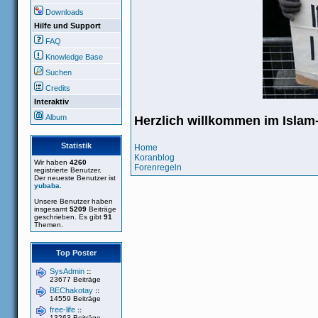
Downloads
Hilfe und Support
FAQ
Knowledge Base
Suchen
Credits
Interaktiv
Album
Herzlich willkommen im Isla
Statistik
Home
Koranblog
Wir haben
4260
Forenregeln
registrierte Benutzer.
Der neueste Benutzer ist
yubaba
.
Unsere Benutzer haben
insgesamt
5209
Beiträge
geschrieben. Es gibt
91
Themen.
Top Poster
SysAdmin
::
23677 Beiträge
BEChakotay
::
14559 Beiträge
free-life
::
13263 Beiträge