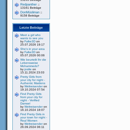
Redpanther
::
13161 Beiträge
DonMüsliman
::
9158 Beiträge
Letzte Beiträge
Meet a girl who
wants to see you
by
Falke3D
on
25.07.2026 19:17
She's in your area
by
Falke3D
on
05.07.2026 00:06
Wie beurteilt Ihr die
Lebensweise
Mohammeds?
by
josilie
on
15.11.2024 23:03
Pretty Girls from
your city for night -
Authentic Maidens
by
Weltreisender
on
19.10.2024 07:54
Find Pretty Girls
from your city for
night - Verified
Damsel
by
Weltreisender
on
16.10.2024 18:07
Find Pretty Girls in
your town for night -
Real Women
by
Weltreisender
on
26.09.2024 06:11