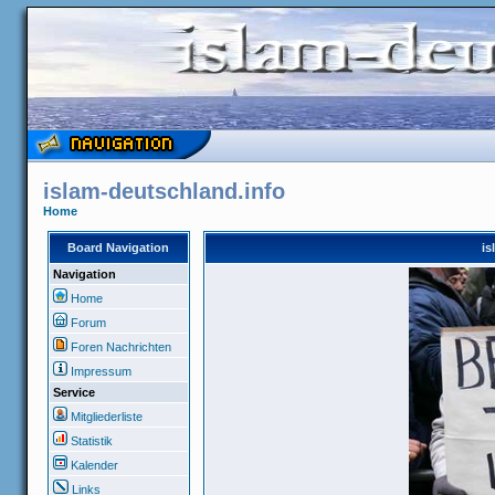
islam-deutschland.info
Home
Board Navigation
is
Navigation
Home
Forum
Foren Nachrichten
Impressum
Service
Mitgliederliste
Statistik
Kalender
Links