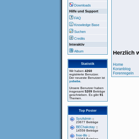
Downloads
Hilfe und Support
FAQ
Knowledge Base
Suchen
Credits
Interaktiv
Album
Herzlich 
Statistik
Home
Koranblog
Wir haben
4260
Forenregeln
registrierte Benutzer.
Der neueste Benutzer ist
yubaba
.
Unsere Benutzer haben
insgesamt
5209
Beiträge
geschrieben. Es gibt
91
Themen.
Top Poster
SysAdmin
::
23677 Beiträge
BEChakotay
::
14559 Beiträge
free-life
::
13263 Beiträge