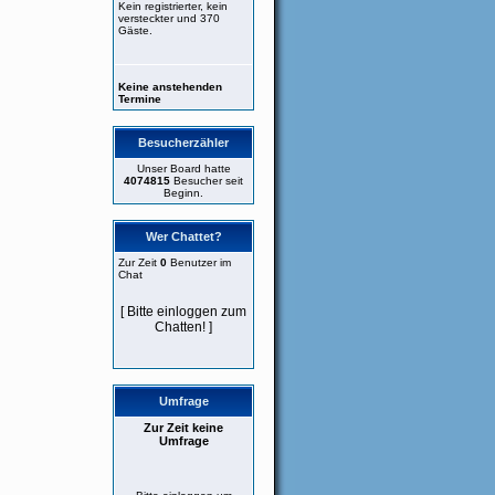
Kein registrierter, kein
versteckter und 370
Gäste.
Keine anstehenden
Termine
Besucherzähler
Unser Board hatte
4074815
Besucher seit
Beginn.
Wer Chattet?
Zur Zeit
0
Benutzer im
Chat
[ Bitte einloggen zum
Chatten! ]
Umfrage
Zur Zeit keine
Umfrage