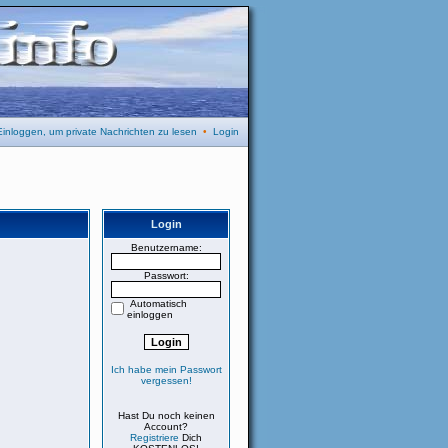
Einloggen, um private Nachrichten zu lesen
•
Login
Login
Benutzername:
Passwort:
Automatisch
einloggen
Ich habe mein Passwort
vergessen!
Hast Du noch keinen
Account?
Registriere
Dich