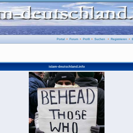
Portal
•
Forum
•
Profil
•
Suchen
•
Registrieren
•
islam-deutschland.info