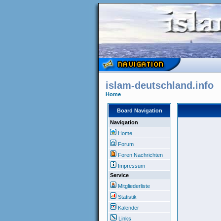
islam-deutschland.info
Home
Board Navigation
Navigation
Home
Forum
Foren Nachrichten
Impressum
Service
Mitgliederliste
Statistik
Kalender
Links