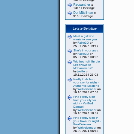
Redpanther
::
13161 Beiträge
DonMüsliman
::
9158 Beiträge
Letzte Beiträge
Meet a girl who
wants to see you
by
Falke3D
on
25.07.2026 19:17
She's in your area
by
Falke3D
on
05.07.2026 00:06
Wie beurteilt Ihr die
Lebensweise
Mohammeds?
by
josilie
on
15.11.2024 23:03
Pretty Girls from
your city for night -
Authentic Maidens
by
Weltreisender
on
19.10.2024 07:54
Find Pretty Girls
from your city for
night - Verified
Damsel
by
Weltreisender
on
16.10.2024 18:07
Find Pretty Girls in
your town for night -
Real Women
by
Weltreisender
on
26.09.2024 06:11