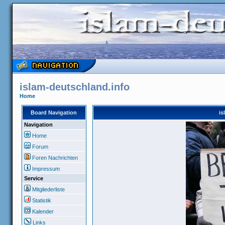
islam-deutschland.info
Home
Board Navigation
is
Navigation
Home
Forum
Foren Nachrichten
Impressum
Service
Mitgliederliste
Statistik
Kalender
Links