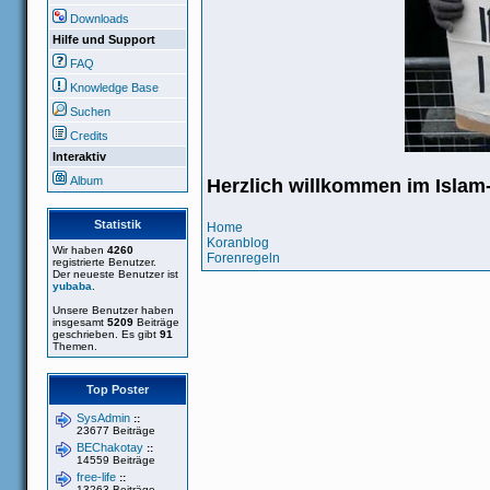
Downloads
Hilfe und Support
FAQ
Knowledge Base
Suchen
Credits
Interaktiv
Album
Herzlich willkommen im Isla
Statistik
Home
Koranblog
Wir haben
4260
Forenregeln
registrierte Benutzer.
Der neueste Benutzer ist
yubaba
.
Unsere Benutzer haben
insgesamt
5209
Beiträge
geschrieben. Es gibt
91
Themen.
Top Poster
SysAdmin
::
23677 Beiträge
BEChakotay
::
14559 Beiträge
free-life
::
13263 Beiträge