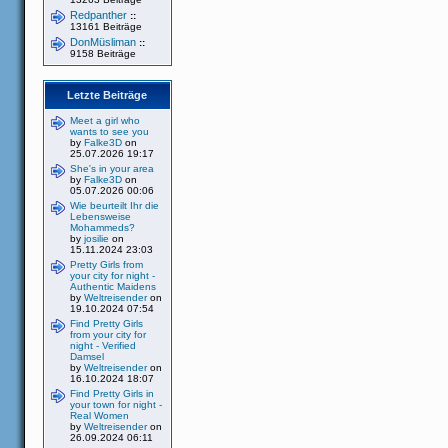
Redpanther
::
13161 Beiträge
DonMüsliman
::
9158 Beiträge
Letzte Beiträge
Meet a girl who
wants to see you
by
Falke3D
on
25.07.2026 19:17
She's in your area
by
Falke3D
on
05.07.2026 00:06
Wie beurteilt Ihr die
Lebensweise
Mohammeds?
by
josilie
on
15.11.2024 23:03
Pretty Girls from
your city for night -
Authentic Maidens
by
Weltreisender
on
19.10.2024 07:54
Find Pretty Girls
from your city for
night - Verified
Damsel
by
Weltreisender
on
16.10.2024 18:07
Find Pretty Girls in
your town for night -
Real Women
by
Weltreisender
on
26.09.2024 06:11