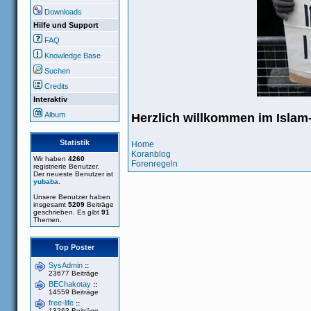
Downloads
Hilfe und Support
FAQ
Knowledge Base
Suchen
Credits
Interaktiv
Album
Herzlich willkommen im Isla
Statistik
Home
Koranblog
Wir haben
4260
Forenregeln
registrierte Benutzer.
Der neueste Benutzer ist
yubaba
.
Unsere Benutzer haben
insgesamt
5209
Beiträge
geschrieben. Es gibt
91
Themen.
Top Poster
SysAdmin
::
23677 Beiträge
BEChakotay
::
14559 Beiträge
free-life
::
13263 Beiträge