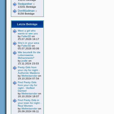
Redpanther
::
13161 Beiträge
DonMüsliman
::
9158 Beiträge
Letzte Beiträge
Meet a girl who
wants to see you
by
Falke3D
on
25.07.2026 19:17
She's in your area
by
Falke3D
on
05.07.2026 00:06
Wie beurteilt Ihr die
Lebensweise
Mohammeds?
by
josilie
on
15.11.2024 23:03
Pretty Girls from
your city for night -
Authentic Maidens
by
Weltreisender
on
19.10.2024 07:54
Find Pretty Girls
from your city for
night - Verified
Damsel
by
Weltreisender
on
16.10.2024 18:07
Find Pretty Girls in
your town for night -
Real Women
by
Weltreisender
on
26.09.2024 06:11