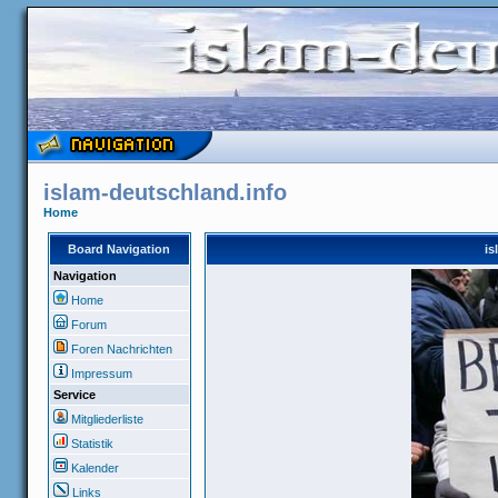
islam-deutschland.info
Home
Board Navigation
is
Navigation
Home
Forum
Foren Nachrichten
Impressum
Service
Mitgliederliste
Statistik
Kalender
Links