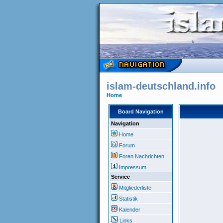
islam-deutschland.info
Home
Board Navigation
Navigation
Home
Forum
Foren Nachrichten
Impressum
Service
Mitgliederliste
Statistik
Kalender
Links