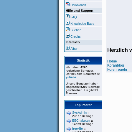
Downloads
Hilfe und Support
FAQ
Knowledge Base
Suchen
Credits
Interaktiv
Album
Herzlich 
Statistik
Home
Koranblog
Wir haben
4260
Forenregeln
registrierte Benutzer.
Der neueste Benutzer ist
yubaba
.
Unsere Benutzer haben
insgesamt
5209
Beiträge
geschrieben. Es gibt
91
Themen.
Top Poster
SysAdmin
::
23677 Beiträge
BEChakotay
::
14559 Beiträge
free-life
::
13263 Beiträge