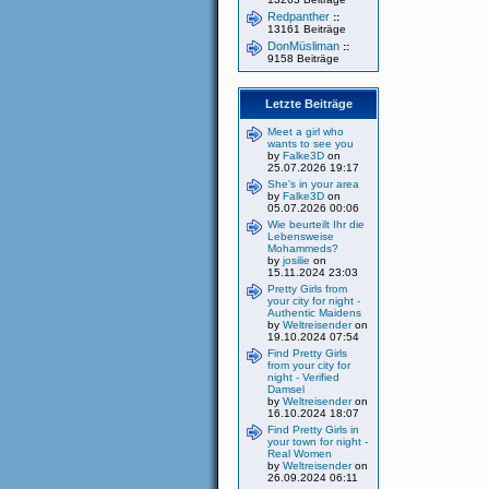
Redpanther
::
13161 Beiträge
DonMüsliman
::
9158 Beiträge
Letzte Beiträge
Meet a girl who
wants to see you
by
Falke3D
on
25.07.2026 19:17
She's in your area
by
Falke3D
on
05.07.2026 00:06
Wie beurteilt Ihr die
Lebensweise
Mohammeds?
by
josilie
on
15.11.2024 23:03
Pretty Girls from
your city for night -
Authentic Maidens
by
Weltreisender
on
19.10.2024 07:54
Find Pretty Girls
from your city for
night - Verified
Damsel
by
Weltreisender
on
16.10.2024 18:07
Find Pretty Girls in
your town for night -
Real Women
by
Weltreisender
on
26.09.2024 06:11