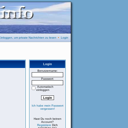
Einloggen, um private Nachrichten zu lesen
•
Login
Login
Benutzername:
Passwort:
Automatisch
einloggen
Ich habe mein Passwort
vergessen!
Hast Du noch keinen
Account?
Registriere
Dich