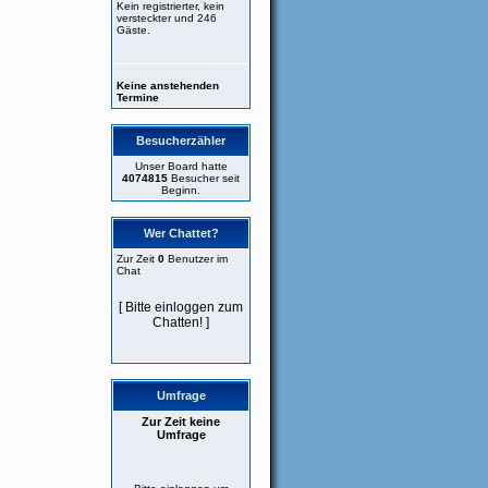
Kein registrierter, kein
versteckter und 246
Gäste.
Keine anstehenden
Termine
Besucherzähler
Unser Board hatte
4074815
Besucher seit
Beginn.
Wer Chattet?
Zur Zeit
0
Benutzer im
Chat
[ Bitte einloggen zum
Chatten! ]
Umfrage
Zur Zeit keine
Umfrage