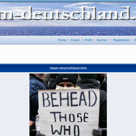
Portal
•
Forum
•
Profil
•
Suchen
•
Registrieren
•
islam-deutschland.info