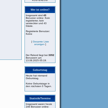
KOSTENLOS!
Wer ist online?
Insgesamt sind
43
Benutzer online: Kein
registrierter, kein
versteckter und 43
Gäste.
Registrierte Benutzer:
Keine
[
Gesamte Liste
anzeigen
]
Der Rekord liegt bei
3352
Benutzern am
13.08.2025 05:19.
Geburtstag
Heute hat niemand
Geburtstag.
Keine Geburtstage in
den nächsten 0 Tagen.
Statistik/Termine
Insgesamt waren heute
246 Benutzer online: