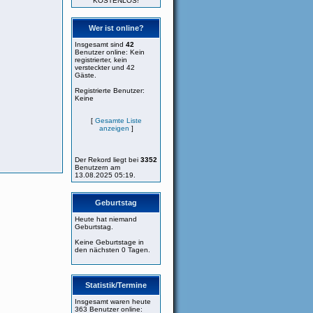
KOSTENLOS!
Wer ist online?
Insgesamt sind
42
Benutzer online: Kein
registrierter, kein
versteckter und 42
Gäste.
Registrierte Benutzer:
Keine
[
Gesamte Liste
anzeigen
]
Der Rekord liegt bei
3352
Benutzern am
13.08.2025 05:19.
Geburtstag
Heute hat niemand
Geburtstag.
Keine Geburtstage in
den nächsten 0 Tagen.
Statistik/Termine
Insgesamt waren heute
363 Benutzer online: