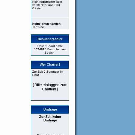
Kein registrierter, kein
versteckter und 363
Gäste.
Keine anstehenden
Termine
Besucherzähler
Unser Board hatte
4074815
Besucher seit
Beginn.
Wer Chattet?
Zur Zeit
0
Benutzer im
Chat
[ Bitte einloggen zum
Chatten! ]
Umfrage
Zur Zeit keine
Umfrage