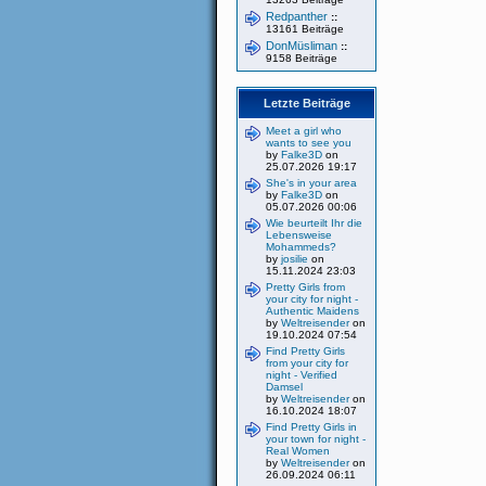
Redpanther
::
13161 Beiträge
DonMüsliman
::
9158 Beiträge
Letzte Beiträge
Meet a girl who
wants to see you
by
Falke3D
on
25.07.2026 19:17
She's in your area
by
Falke3D
on
05.07.2026 00:06
Wie beurteilt Ihr die
Lebensweise
Mohammeds?
by
josilie
on
15.11.2024 23:03
Pretty Girls from
your city for night -
Authentic Maidens
by
Weltreisender
on
19.10.2024 07:54
Find Pretty Girls
from your city for
night - Verified
Damsel
by
Weltreisender
on
16.10.2024 18:07
Find Pretty Girls in
your town for night -
Real Women
by
Weltreisender
on
26.09.2024 06:11