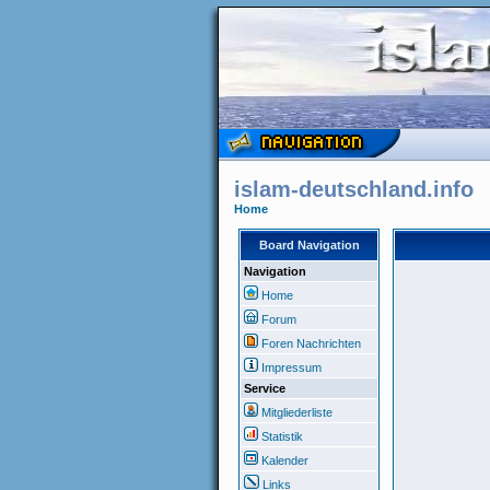
islam-deutschland.info
Home
Board Navigation
Navigation
Home
Forum
Foren Nachrichten
Impressum
Service
Mitgliederliste
Statistik
Kalender
Links