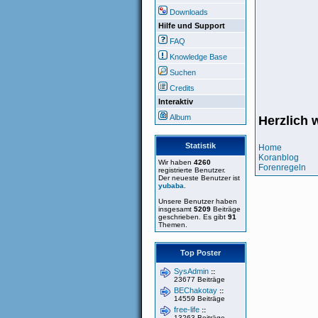
Downloads
Hilfe und Support
FAQ
Knowledge Base
Suchen
Credits
Interaktiv
Album
Herzlich 
Statistik
Home
Koranblog
Wir haben
4260
Forenregeln
registrierte Benutzer.
Der neueste Benutzer ist
yubaba
.
Unsere Benutzer haben
insgesamt
5209
Beiträge
geschrieben. Es gibt
91
Themen.
Top Poster
SysAdmin
::
23677 Beiträge
BEChakotay
::
14559 Beiträge
free-life
::
13263 Beiträge