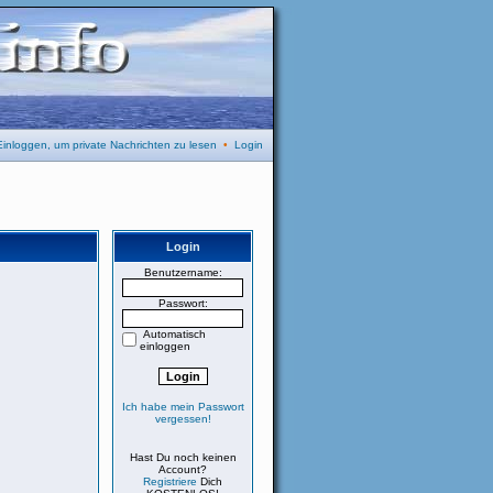
Einloggen, um private Nachrichten zu lesen
•
Login
Login
Benutzername:
Passwort:
Automatisch
einloggen
Ich habe mein Passwort
vergessen!
Hast Du noch keinen
Account?
Registriere
Dich