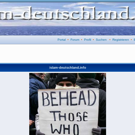
Portal
•
Forum
•
Profil
•
Suchen
•
Registrieren
•
islam-deutschland.info