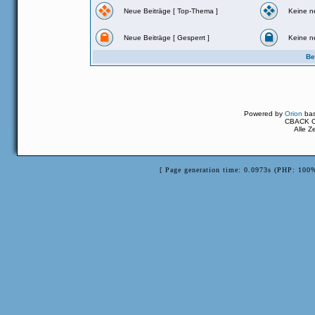
Neue Beiträge [ Top-Thema ]
Keine n
Neue Beiträge [ Gesperrt ]
Keine n
Be
Powered by
Orion
ba
CBACK Or
Alle Z
[ Page generation time: 0.0973s (PHP: 100%