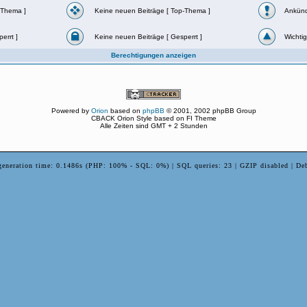
-Thema ]
Keine neuen Beiträge [ Top-Thema ]
Ankün
errt ]
Keine neuen Beiträge [ Gesperrt ]
Wichtig
Berechtigungen anzeigen
Powered by
Orion
based on
phpBB
© 2001, 2002 phpBB Group
CBACK Orion Style based on FI Theme
Alle Zeiten sind GMT + 2 Stunden
generation time: 0.1486s (PHP: 100% - SQL: 0%) | SQL queries: 23 | GZIP disabled | De