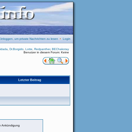
Einloggen, um private Nachrichten zu lesen
•
Login
idada
,
Dr.Borgido
,
Lotte
,
Redpanther
,
BEChakotay
Benutzer in diesem Forum: Keine
Letzter Beitrag
e Ankündigung