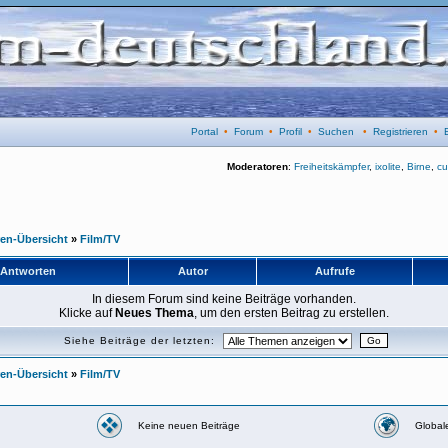
Portal
•
Forum
•
Profil
•
Suchen
•
Registrieren
•
Moderatoren
:
Freiheitskämpfer
,
ixolite
,
Birne
,
cu
ren-Übersicht
»
Film/TV
Antworten
Autor
Aufrufe
In diesem Forum sind keine Beiträge vorhanden.
Klicke auf
Neues Thema
, um den ersten Beitrag zu erstellen.
Siehe Beiträge der letzten:
ren-Übersicht
»
Film/TV
Keine neuen Beiträge
Global