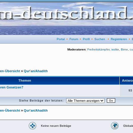
Portal
•
Forum
•
Profil
•
Suchen
•
Registrieren
•
Moderatoren
:
Freiheitskämpfer
,
ixolite
,
Birne
,
cu
ren-Übersicht
»
Qur'an/Ahadith
Themen
Antwo
eren Gesetzen?
93
Siehe Beiträge der letzten:
ren-Übersicht
»
Qur'an/Ahadith
Keine neuen Beiträge
Global