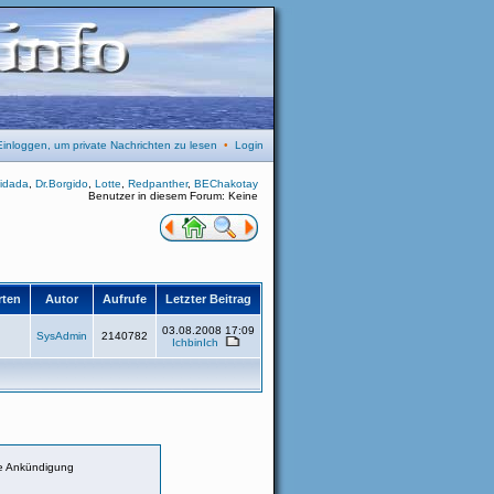
Einloggen, um private Nachrichten zu lesen
•
Login
idada
,
Dr.Borgido
,
Lotte
,
Redpanther
,
BEChakotay
Benutzer in diesem Forum: Keine
rten
Autor
Aufrufe
Letzter Beitrag
03.08.2008 17:09
SysAdmin
2140782
IchbinIch
e Ankündigung