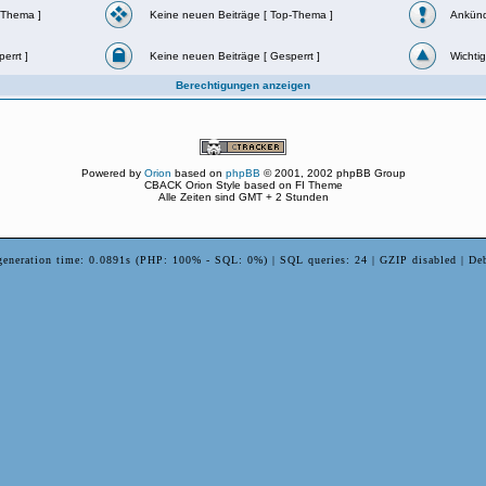
-Thema ]
Keine neuen Beiträge [ Top-Thema ]
Ankün
errt ]
Keine neuen Beiträge [ Gesperrt ]
Wichtig
Berechtigungen anzeigen
Powered by
Orion
based on
phpBB
© 2001, 2002 phpBB Group
CBACK Orion Style based on FI Theme
Alle Zeiten sind GMT + 2 Stunden
generation time: 0.0891s (PHP: 100% - SQL: 0%) | SQL queries: 24 | GZIP disabled | De