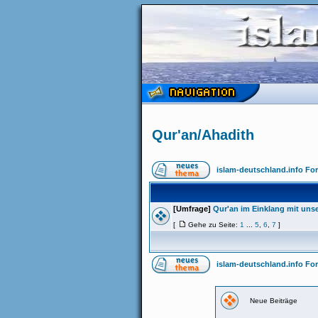
Qur'an/Ahadith
islam-deutschland.info Fo
[Umfrage]
Qur'an im Einklang mit uns
[
Gehe zu Seite:
1
...
5
,
6
,
7
]
islam-deutschland.info Fo
Neue Beiträge