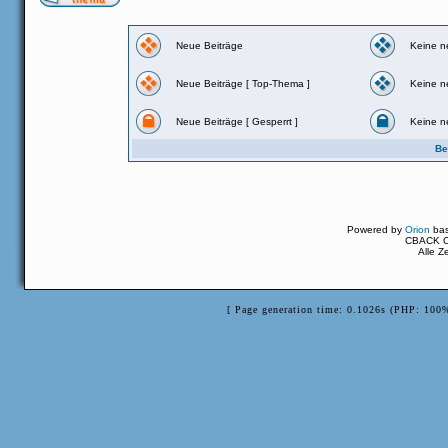
Neue Beiträge
Keine n
Neue Beiträge [ Top-Thema ]
Keine n
Neue Beiträge [ Gesperrt ]
Keine n
Be
Powered by
Orion
ba
CBACK Or
Alle Z
[ Page generation time: 0.1026s (PHP: 100%