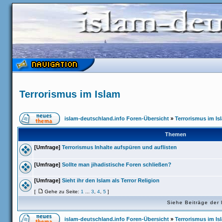
Terrorismus im Islam
islam-deutschland.info Foren-Übersicht
»
Terrorismus im Is
Themen
[Umfrage]
Terrorismus Inhalte aufspüren und auflisten
[Umfrage]
Sollte man jihadistische Foren schließen?
[Umfrage]
Sieht ihr den Islam als Terror Religion
[
Gehe zu Seite:
1
...
3
,
4
,
5
]
Siehe Beiträge der 
islam-deutschland.info Foren-Übersicht
»
Terrorismus im Is