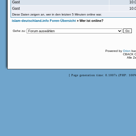
Gast
10.
Gast
10.
Diese Daten zeigen an, wer in den letzten 5 Minuten online war.
islam-deutschland.info Foren-Übersicht
» Wer ist online?
Gehe zu:
Powered by
Orion
ba
CBACK Or
Alle Z
[ Page generation time: 0.1007s (PHP: 100%