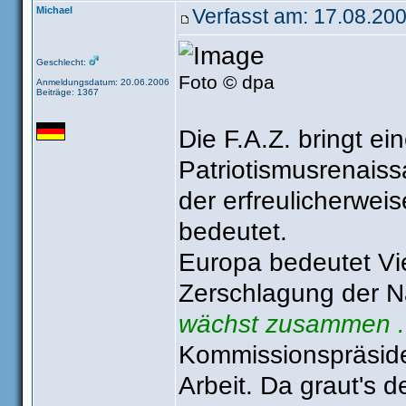
Michael
Verfasst am: 17.08.200
Geschlecht:
Foto © dpa
Anmeldungsdatum: 20.06.2006
Beiträge: 1367
Die F.A.Z. bringt ei
Patriotismusrenaiss
der erfreulicherweis
bedeutet.
Europa bedeutet Viel
Zerschlagung der Na
wächst zusammen ..
Kommissionspräside
Arbeit. Da graut's 