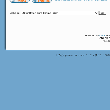
Gehe zu:
Powered by
Orion
ba
CBACK Or
Alle Z
[ Page generation time: 0.131s (PHP: 100%