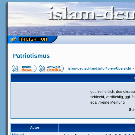
Patriotismus
islam-deutschland.info Foren-Übersicht
»
gut, freiheitlich, demokrati
schlecht, verdächtig, ggf. f
egal / keine Meinung
Sti
Autor
Michael