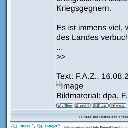
Kriegsgegnern.
Es ist immens viel,
des Landes verbucht
...
>>
Text: F.A.Z., 16.08.
Bildmaterial: dpa, F
Beiträge der letzten Zeit anz
islam-deutschland.info Foren-Übersicht
»