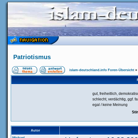
Patriotismus
islam-deutschland.info Foren-Übersicht
»
gut, freiheitlich, demokrati
schlecht, verdächtig, ggf. f
egal / keine Meinung
Sti
Autor
Michael