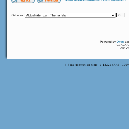
Gehe zu:
Powered by
Orion
ba
CBACK Or
Alle Z
[ Page generation time: 0.1322s (PHP: 100%