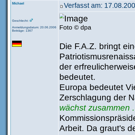
Michael
Verfasst am: 17.08.200
Geschlecht:
Foto © dpa
Anmeldungsdatum: 20.06.2006
Beiträge: 1367
Die F.A.Z. bringt ei
Patriotismusrenaiss
der erfreulicherweis
bedeutet.
Europa bedeutet Viel
Zerschlagung der Na
wächst zusammen ..
Kommissionspräside
Arbeit. Da graut's 