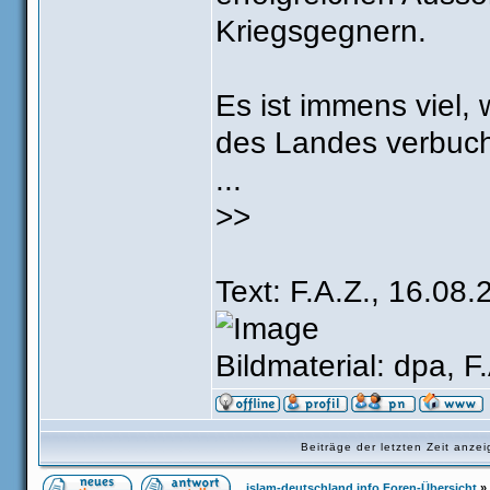
Kriegsgegnern.
Es ist immens viel,
des Landes verbucht
...
>>
Text: F.A.Z., 16.08.
Bildmaterial: dpa, F
Beiträge der letzten Zeit anz
islam-deutschland.info Foren-Übersicht
»