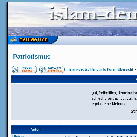
Patriotismus
islam-deutschland.info Foren-Übersicht
»
gut, freiheitlich, demokrati
schlecht, verdächtig, ggf. f
egal / keine Meinung
Sti
Autor
Michael