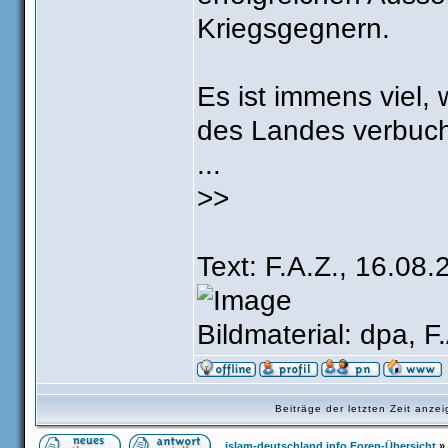
Kriegsgegnern.
Es ist immens viel,
des Landes verbucht
...
>>
Text: F.A.Z., 16.08.
Bildmaterial: dpa, F
Beiträge der letzten Zeit anz
islam-deutschland.info Foren-Übersicht
»