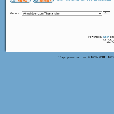
Gehe zu:
Powered by
Orion
ba
CBACK Or
Alle Z
[ Page generation time: 0.1059s (PHP: 100%