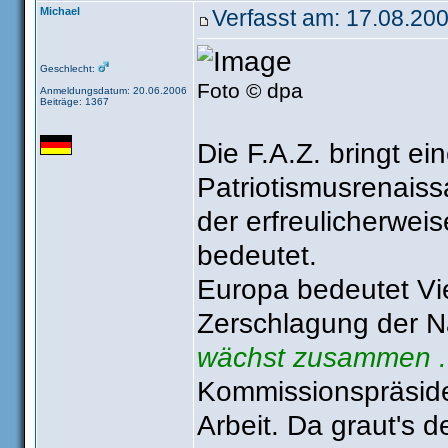
Michael
Verfasst am: 17.08.200
Geschlecht:
Foto © dpa
Anmeldungsdatum: 20.06.2006
Beiträge: 1367
Die F.A.Z. bringt ei
Patriotismusrenaiss
der erfreulicherweis
bedeutet.
Europa bedeutet Viel
Zerschlagung der Na
wächst zusammen ..
Kommissionspräside
Arbeit. Da graut's 