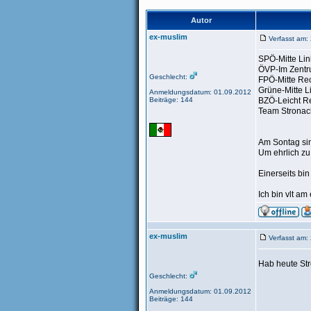
Autor
ex-muslim
Verfasst am:
SPÖ-Mitte Lin
ÖVP-Im Zent
Geschlecht:
FPÖ-Mitte Re
Grüne-Mitte L
Anmeldungsdatum: 01.09.2012
Beiträge: 144
BZÖ-Leicht R
Team Stronac
Am Sontag sin
Um ehrlich zu 
Einerseits bin
Ich bin vlt am
ex-muslim
Verfasst am:
Hab heute St
Geschlecht:
Anmeldungsdatum: 01.09.2012
Beiträge: 144