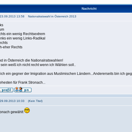
Nachricht
 23.09.2013 13:58 Nationalratswahl in Österreich 2013
ks
rum
chts ein wenig Rechtsextrem
inks ein wenig Links-Radikal
echts
h-eher Rechts
d in Österreich die Nationalratswahlen!
sein weiß ich nicht recht wenn ich Wählen soll..
 ich ein gegner der Imigration aus Muslimischen Ländern...Andererseits bin ich geg
 ehesten für Frank Stronach...
 29.09.2013 10:33 (Kein Titel)
ronach gewählt