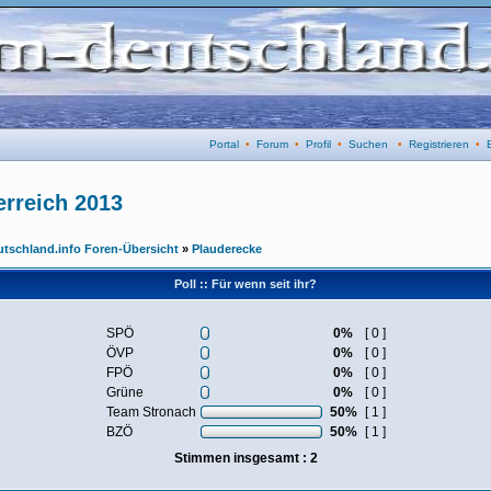
Portal
•
Forum
•
Profil
•
Suchen
•
Registrieren
•
erreich 2013
utschland.info Foren-Übersicht
»
Plauderecke
Poll :: Für wenn seit ihr?
SPÖ
0%
[ 0 ]
ÖVP
0%
[ 0 ]
FPÖ
0%
[ 0 ]
Grüne
0%
[ 0 ]
Team Stronach
50%
[ 1 ]
BZÖ
50%
[ 1 ]
Stimmen insgesamt : 2