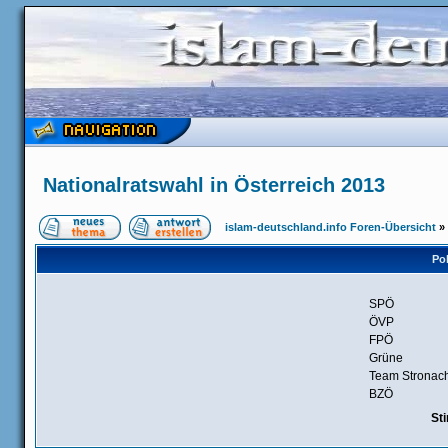
Nationalratswahl in Österreich 2013
islam-deutschland.info Foren-Übersicht
»
Pol
SPÖ
ÖVP
FPÖ
Grüne
Team Stronac
BZÖ
St