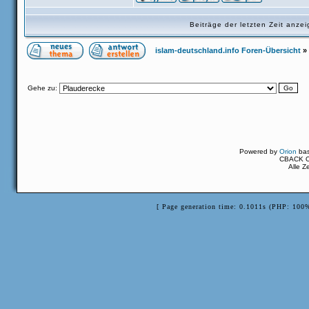
Beiträge der letzten Zeit anz
islam-deutschland.info Foren-Übersicht
»
Gehe zu:
Powered by
Orion
ba
CBACK Or
Alle Z
[ Page generation time: 0.1011s (PHP: 100%