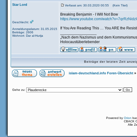
Star Lord
Verfasst am: 30.03.2020 00:55 (Kein Titel)
Breaking Benjamin - I Will Not Bow
https://www.youtube.com/watch?v=7qrRzNidzI
Geschlecht:
If You Are Reading This … You ARE the Resis
Anmeldungsdatum: 31.05.2015
Beiträge: 2606
_________________
Wohnort: Dar al-Hurija
„Nach dem Nazismus und dem Kommunismus ist d
Holocaustüberlebender
Beiträge der letzten Zeit anz
islam-deutschland.info Foren-Übersicht
»
Gehe zu:
Powered by
Orion
ba
CBACK Or
Alle Z