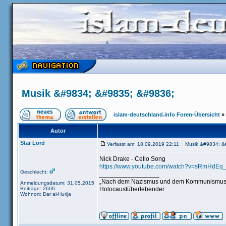
Musik &#9834; &#9835; &#9836;
islam-deutschland.info Foren-Übersicht
»
Autor
Star Lord
Verfasst am: 18.09.2019 22:11 Musik &#9834; 
Nick Drake - Cello Song
https://www.youtube.com/watch?v=sRmHdEq_
Geschlecht:
_________________
„Nach dem Nazismus und dem Kommunismus ist d
Anmeldungsdatum: 31.05.2015
Beiträge: 2606
Holocaustüberlebender
Wohnort: Dar al-Hurija