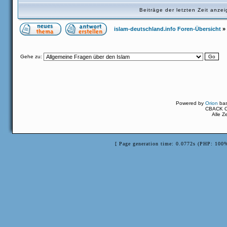
Beiträge der letzten Zeit anz
islam-deutschland.info Foren-Übersicht
»
Gehe zu:
Powered by
Orion
ba
CBACK Or
Alle Z
[ Page generation time: 0.0772s (PHP: 100%