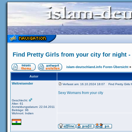
Find Pretty Girls from your city for night 
islam-deutschland.info Foren-Übersicht
»
Autor
Weltreisender
Verfasst am: 16.10.2024 18:07 Find Pretty Girls fro
Sexy Womans from your city
Geschlecht:
Alter: 61
Anmeldungsdatum: 22.04.2011
Beiträge: 96
Wohnort: Indien