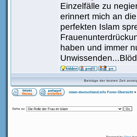
Einzelfälle zu negi
erinnert mich an di
perfekten Islam sp
Frauenunterdrückun
haben und immer nur
Unwissenden...Blöd
Beiträge der letzten Zeit anz
islam-deutschland.info Foren-Übersicht
»
Gehe zu:
Powered by
Orion
ba