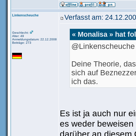
Linkenscheuche
Verfasst am: 24.12.200
« Monalisa » hat f
Geschlecht:
Alter: 49
Anmeldungsdatum: 22.12.2008
Beiträge: 273
@Linkenscheuche
Deine Theorie, das
sich auf Beznezzer 
ich das.
Es ist ja auch nur e
es weder beweisen n
darüber an diesem O