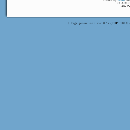
CBACK Or
Alle Z
[ Page generation time: 0.1s (PHP: 100% 