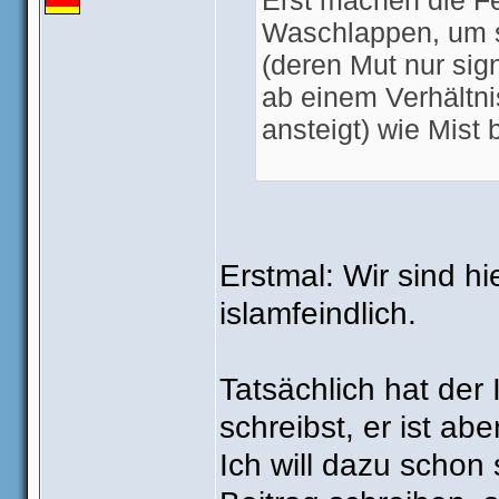
Erst machen die F
Waschlappen, um s
(deren Mut nur sign
ab einem Verhältn
ansteigt) wie Mist
Für Einzelfälle ist
steckt System dahi
Erstmal: Wir sind hi
islamfeindlich.
Tatsächlich hat der
schreibst, er ist abe
Ich will dazu schon