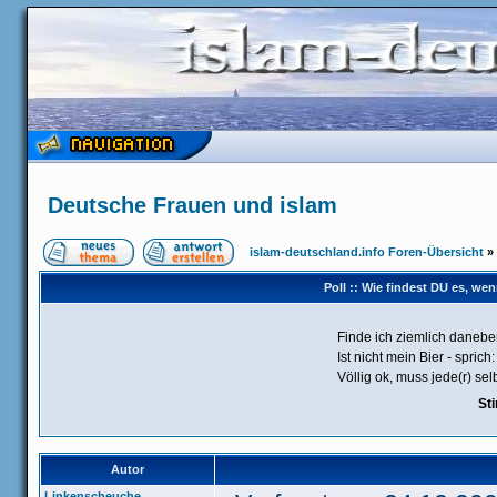
Deutsche Frauen und islam
islam-deutschland.info Foren-Übersicht
»
Poll :: Wie findest DU es, w
Finde ich ziemlich danebe
Ist nicht mein Bier - sprich:
Völlig ok, muss jede(r) sel
St
Autor
Linkenscheuche