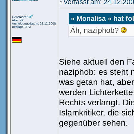
Verfasst am: 24.12.200
« Monalisa » hat f
Geschlecht:
Alter: 49
Anmeldungsdatum: 22.12.2008
Beiträge: 273
Äh, naziphob?
Siehe aktuell den F
naziphob: es steht 
was getan hat, aber
werden Lichterkett
Rechts verlangt. Di
Islamkritiker, die 
gegenüber sehen.