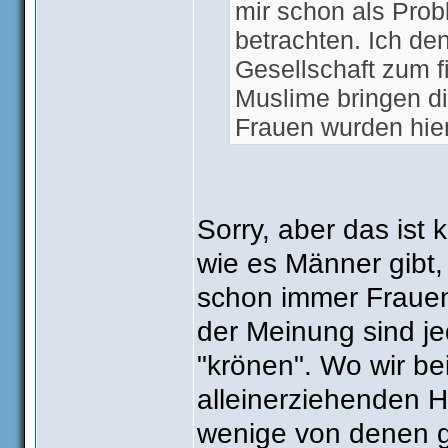
mir schon als Probl
betrachten. Ich d
Gesellschaft zum f
Muslime bringen di
Frauen wurden hier
sozialisiert. Wenn 
der Auswahl den Sc
setzen oder oftmal
Sorry, aber das ist
es ein Problem aus
wie es Männer gibt,
der muslimischen.
schon immer Frauen
der Meinung sind je
"krönen". Wo wir be
alleinerziehenden H
wenige von denen g