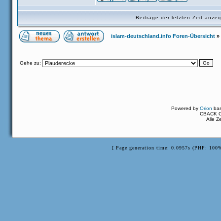
Beiträge der letzten Zeit anz
islam-deutschland.info Foren-Übersicht
»
Gehe zu:
Powered by
Orion
ba
CBACK Or
Alle Z
[ Page generation time: 0.0957s (PHP: 100%