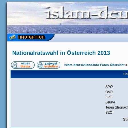
Nationalratswahl in Österreich 2013
islam-deutschland.info Foren-Übersicht
»
Pol
SPÖ
ÖVP
FPÖ
Grüne
Team Stronac
BZÖ
St