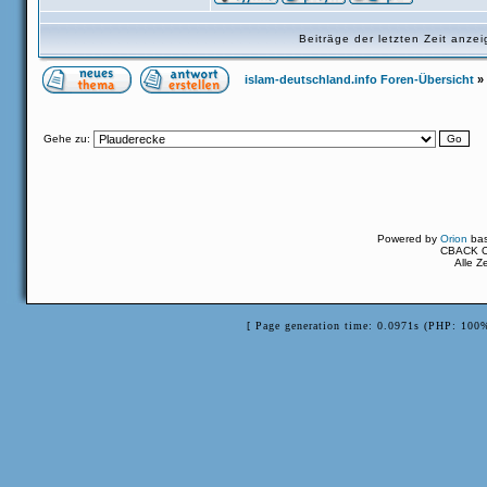
Beiträge der letzten Zeit anz
islam-deutschland.info Foren-Übersicht
»
Gehe zu:
Powered by
Orion
ba
CBACK Or
Alle Z
[ Page generation time: 0.0971s (PHP: 100%