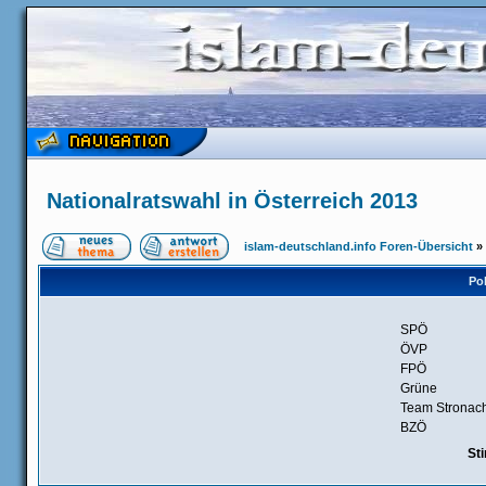
Nationalratswahl in Österreich 2013
islam-deutschland.info Foren-Übersicht
»
Pol
SPÖ
ÖVP
FPÖ
Grüne
Team Stronac
BZÖ
St