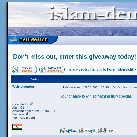
Don't miss out, enter this giveaway today!
islam-deutschland.info Foren-Übersicht
»
Autor
Weltreisender
Verfasst am: 15.05.2024 02:50 Don't miss out, en
Your chance to win something truly special.
Geschlecht:
Alter: 61
Anmeldungsdatum: 22.04.2011
Beiträge: 96
Wohnort: Indien