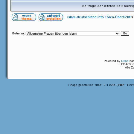
Beiträge der letzten Zeit anz
islam-deutschland.info Foren-Übersicht
»
Gehe zu:
Powered by
Orion
ba
CBACK Or
Alle Z
[ Page generation time: 0.1164s (PHP: 100%