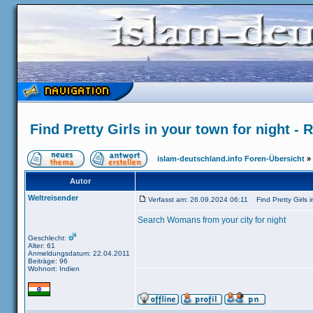
Find Pretty Girls in your town for night -
islam-deutschland.info Foren-Übersicht
»
Autor
Weltreisender
Verfasst am: 26.09.2024 06:11 Find Pretty Girls i
Search Womans from your city for night
Geschlecht:
Alter: 61
Anmeldungsdatum: 22.04.2011
Beiträge: 96
Wohnort: Indien