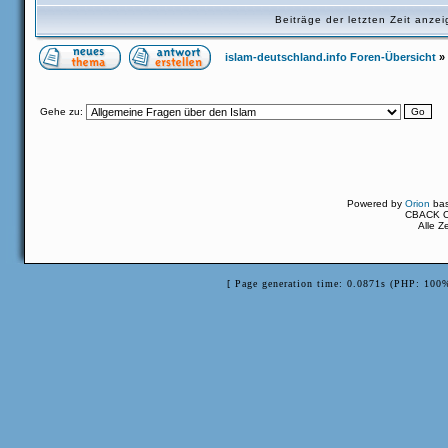
Beiträge der letzten Zeit anz
islam-deutschland.info Foren-Übersicht
»
Gehe zu:
Powered by
Orion
ba
CBACK Or
Alle Z
[ Page generation time: 0.0871s (PHP: 100%