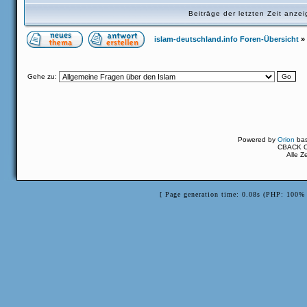
Beiträge der letzten Zeit anz
islam-deutschland.info Foren-Übersicht
»
Gehe zu:
Powered by
Orion
ba
CBACK Or
Alle Z
[ Page generation time: 0.08s (PHP: 100%