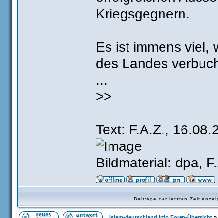
Kriegsgegnern.
Es ist immens viel,
des Landes verbucht
...
>>
Text: F.A.Z., 16.08.
Bildmaterial: dpa, F
Beiträge der letzten Zeit anz
islam-deutschland.info Foren-Übersicht
»