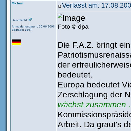
Michael
Verfasst am: 17.08.200
Geschlecht:
Foto © dpa
Anmeldungsdatum: 20.06.2006
Beiträge: 1367
Die F.A.Z. bringt ei
Patriotismusrenaiss
der erfreulicherweis
bedeutet.
Europa bedeutet Viel
Zerschlagung der Na
wächst zusammen ..
Kommissionspräside
Arbeit. Da graut's 