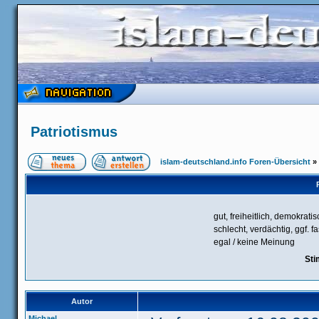
Patriotismus
islam-deutschland.info Foren-Übersicht
»
gut, freiheitlich, demokrati
schlecht, verdächtig, ggf. f
egal / keine Meinung
Sti
Autor
Michael