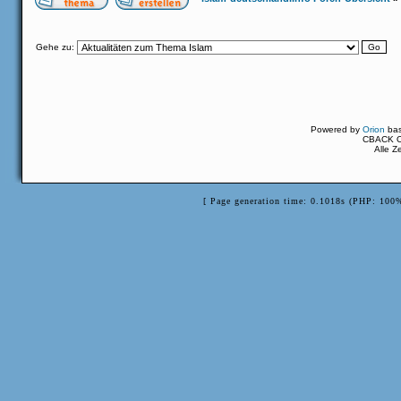
Gehe zu:
Powered by
Orion
ba
CBACK Or
Alle Z
[ Page generation time: 0.1018s (PHP: 100%