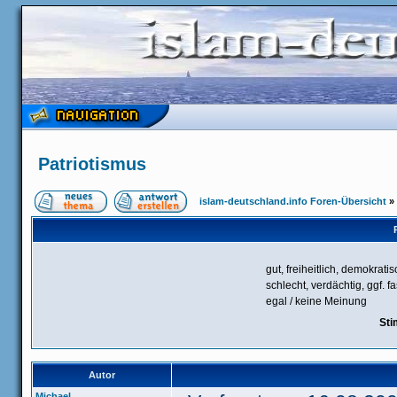
Patriotismus
islam-deutschland.info Foren-Übersicht
»
gut, freiheitlich, demokrati
schlecht, verdächtig, ggf. f
egal / keine Meinung
Sti
Autor
Michael