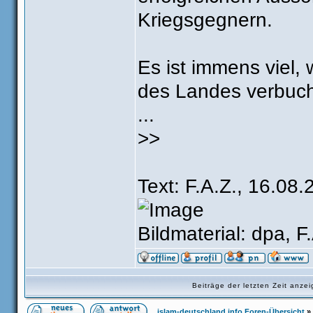
Kriegsgegnern.
Es ist immens viel,
des Landes verbucht
...
>>
Text: F.A.Z., 16.08.
Bildmaterial: dpa, F
Beiträge der letzten Zeit anz
islam-deutschland.info Foren-Übersicht
»