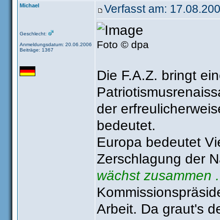
Michael
Verfasst am: 17.08.200
Geschlecht:
Foto © dpa
Anmeldungsdatum: 20.06.2006
Beiträge: 1367
Die F.A.Z. bringt ei
Patriotismusrenaiss
der erfreulicherweis
bedeutet.
Europa bedeutet Viel
Zerschlagung der Na
wächst zusammen ..
Kommissionspräside
Arbeit. Da graut's 