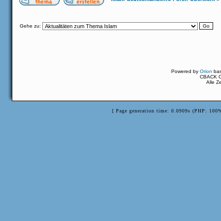
Gehe zu:
Powered by
Orion
ba
CBACK Or
Alle Z
[ Page generation time: 0.0909s (PHP: 100%